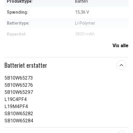
Produkttype:
Batteri
Spænding:
15,36 V
Batteritype:
Li-Polymer
Kapacitet:
3850 mAh
Vis alle
Læs om betydningen af egenskaberne
Batteriet erstatter
5B10W65273
5B10W65276
5B10W65297
L19C4PF4
L19M4PF4
SB10W65282
SB10W65284