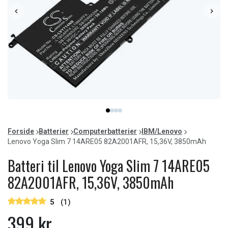
Item
item
item
item
item
1
0
1
2
3
of
Forside
Batterier
Computerbatterier
IBM/Lenovo
4
Lenovo Yoga Slim 7 14ARE05 82A2001AFR, 15,36V, 3850mAh
Batteri til Lenovo Yoga Slim 7 14ARE05
82A2001AFR, 15,36V, 3850mAh
5
(1)
399 kr.