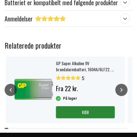
Batteriet er kompatibelt med følgende produkter
Anmeldelser
Relaterede produkter
GP Super Alkaline 9V
brandalarmbatteri, 1604A/6LF22, 1-
pak.
5
Fra 22 kr.
På lager
KØB
Item
1