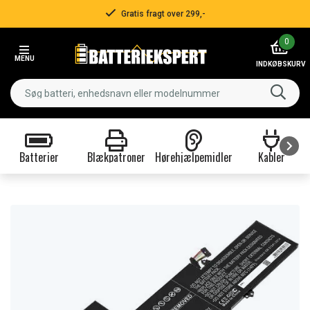
Gratis fragt over 299,-
Item
0
2
MENU
of
INDKØBSKURV
3
Batterier
Blækpatroner
Hørehjælpemidler
Kabler
Item
1
of
9