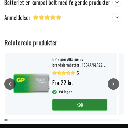
Batteriet er kompatibelt med følgende produkter
Anmeldelser
Relaterede produkter
GP Super Alkaline 9V
brandalarmbatteri, 1604A/6LF22, 1-
pak.
5
Fra 22 kr.
På lager
KØB
Item
1