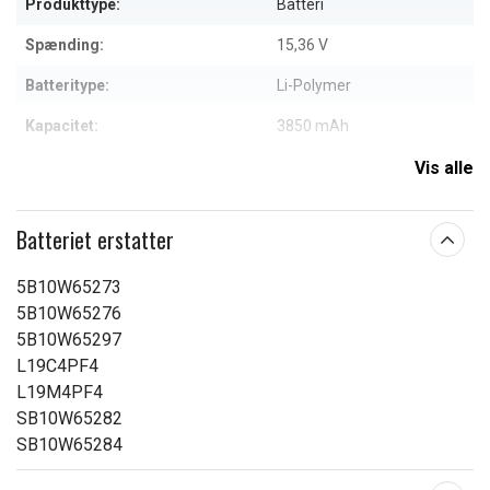
Produkttype:
Batteri
Spænding:
15,36 V
Batteritype:
Li-Polymer
Kapacitet:
3850 mAh
Vis alle
Læs om betydningen af egenskaberne
Batteriet erstatter
5B10W65273
5B10W65276
5B10W65297
L19C4PF4
L19M4PF4
SB10W65282
SB10W65284