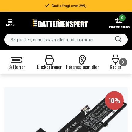
Gratis fragt over 299,-
Item
0
2
MENU
of
INDKØBSKURV
3
Batterier
Blækpatroner
Hørehjælpemidler
Kabler
Item
1
of
9
10%