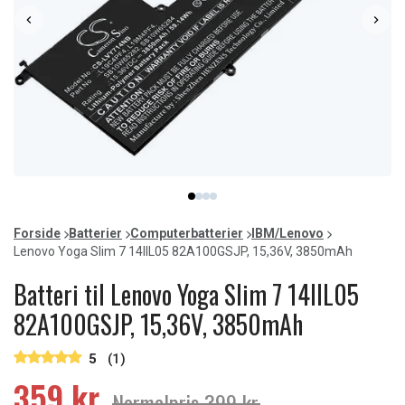
Item
item
item
item
item
1
0
1
2
3
of
Forside
Batterier
Computerbatterier
IBM/Lenovo
4
Lenovo Yoga Slim 7 14IIL05 82A100GSJP, 15,36V, 3850mAh
Batteri til Lenovo Yoga Slim 7 14IIL05
82A100GSJP, 15,36V, 3850mAh
5
(1)
359 kr.
Normalpris 399 kr.