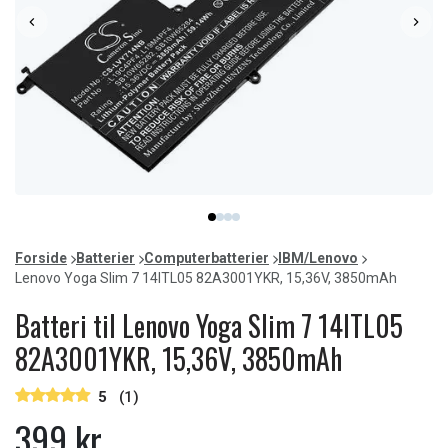
Item
item
item
item
item
1
0
1
2
3
of
Forside
Batterier
Computerbatterier
IBM/Lenovo
4
Lenovo Yoga Slim 7 14ITL05 82A3001YKR, 15,36V, 3850mAh
Batteri til Lenovo Yoga Slim 7 14ITL05
82A3001YKR, 15,36V, 3850mAh
5
(1)
399 kr.