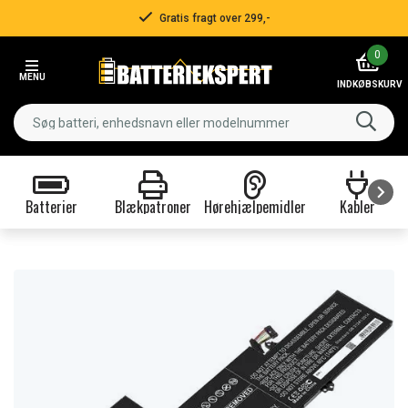
Gratis fragt over 299,-
Item
0
2
MENU
of
INDKØBSKURV
3
Batterier
Blækpatroner
Hørehjælpemidler
Kabler
Item
1
of
9