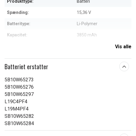
Produkttype:
Batteri
Spænding:
15,36 V
Batteritype:
Li-Polymer
Kapacitet:
3850 mAh
Vis alle
Læs om betydningen af egenskaberne
Batteriet erstatter
5B10W65273
5B10W65276
5B10W65297
L19C4PF4
L19M4PF4
SB10W65282
SB10W65284