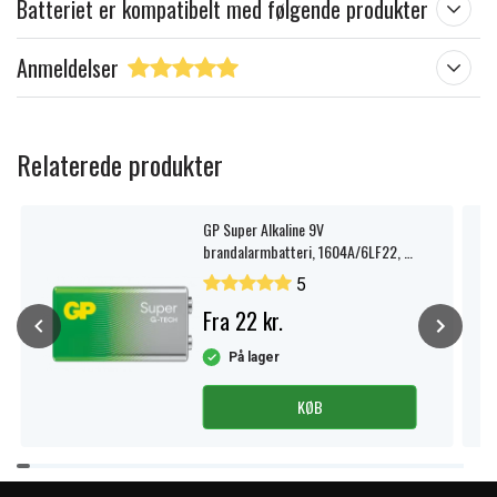
Batteriet er kompatibelt med følgende produkter
Anmeldelser
Relaterede produkter
GP Super Alkaline 9V
brandalarmbatteri, 1604A/6LF22, 1-
pak.
5
Fra 22 kr.
På lager
KØB
Item
1