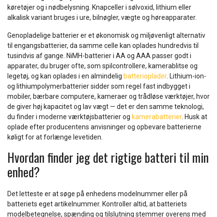
køretøjer og i nødbelysning. Knapceller i sølvoxid, lithium eller
alkalisk variant bruges i ure, bilnøgler, vægte og høreapparater.
Genopladelige batterier er et økonomisk og miljøvenligt alternativ
til engangsbatterier, da samme celle kan oplades hundredvis til
tusindvis af gange. NiMH-batterier i AA og AAA passer godt i
apparater, du bruger ofte, som spilcontrollere, kamerablitse og
legetøj, og kan oplades i en almindelig
batterioplader
. Lithium-ion-
og lithiumpolymerbatterier sidder som regel fast indbygget i
mobiler, bærbare computere, kameraer og trådløse værktøjer, hvor
de giver høj kapacitet og lav vægt — det er den samme teknologi,
du finder i moderne værktøjsbatterier og
kamerabatterier
. Husk at
oplade efter producentens anvisninger og opbevare batterierne
køligt for at forlænge levetiden.
Hvordan finder jeg det rigtige batteri til min
enhed?
Det letteste er at søge på enhedens modelnummer eller på
batteriets eget artikelnummer. Kontroller altid, at batteriets
modelbetegnelse, spænding og tilslutning stemmer overens med