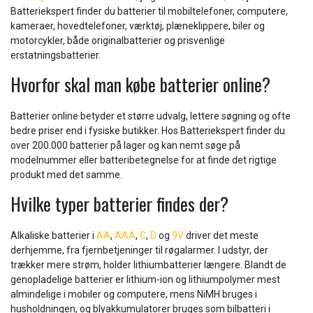
Batteriekspert finder du batterier til mobiltelefoner, computere,
kameraer, hovedtelefoner, værktøj, plæneklippere, biler og
motorcykler, både originalbatterier og prisvenlige
erstatningsbatterier.
Hvorfor skal man købe batterier online?
Batterier online betyder et større udvalg, lettere søgning og ofte
bedre priser end i fysiske butikker. Hos Batteriekspert finder du
over 200.000 batterier på lager og kan nemt søge på
modelnummer eller batteribetegnelse for at finde det rigtige
produkt med det samme.
Hvilke typer batterier findes der?
Alkaliske batterier i
AA
,
AAA
,
C
,
D
og
9V
driver det meste
derhjemme, fra fjernbetjeninger til røgalarmer. I udstyr, der
trækker mere strøm, holder lithiumbatterier længere. Blandt de
genopladelige batterier er lithium-ion og lithiumpolymer mest
almindelige i mobiler og computere, mens NiMH bruges i
husholdningen, og blyakkumulatorer bruges som bilbatteri i