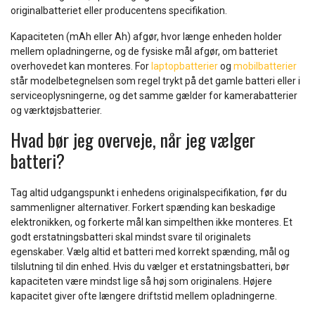
originalbatteriet eller producentens specifikation.
Kapaciteten (mAh eller Ah) afgør, hvor længe enheden holder
mellem opladningerne, og de fysiske mål afgør, om batteriet
overhovedet kan monteres. For
laptopbatterier
og
mobilbatterier
står modelbetegnelsen som regel trykt på det gamle batteri eller i
serviceoplysningerne, og det samme gælder for kamerabatterier
og værktøjsbatterier.
Hvad bør jeg overveje, når jeg vælger
batteri?
Tag altid udgangspunkt i enhedens originalspecifikation, før du
sammenligner alternativer. Forkert spænding kan beskadige
elektronikken, og forkerte mål kan simpelthen ikke monteres. Et
godt erstatningsbatteri skal mindst svare til originalets
egenskaber. Vælg altid et batteri med korrekt spænding, mål og
tilslutning til din enhed. Hvis du vælger et erstatningsbatteri, bør
kapaciteten være mindst lige så høj som originalens. Højere
kapacitet giver ofte længere driftstid mellem opladningerne.