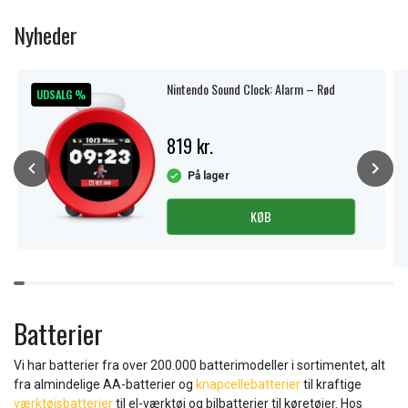
1
of
Nyheder
11
Nintendo Sound Clock: Alarm – Rød
UDSALG %
819 kr.
På lager
KØB
Item
1
of
Batterier
10
Vi har batterier fra over 200.000 batterimodeller i sortimentet, alt
fra almindelige AA-batterier og
knapcellebatterier
til kraftige
værktøjsbatterier
til el-værktøj og bilbatterier til køretøjer. Hos