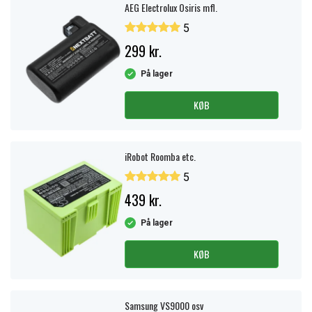
AEG Electrolux Osiris mfl.
5
299 kr.
På lager
KØB
iRobot Roomba etc.
5
439 kr.
På lager
KØB
Samsung VS9000 osv