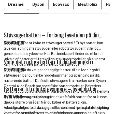
Dreame
Dyson
Ecovacs
Electrolux
Hoo
Støvsugerbatteri – Forlæng levetiden på din
støvsuger
Har du brug for at
købe et støvsugerbatteri
? Et nyt batteri kan
give din ledningsfri støvsuger eller robotstøvsuger nyt liv og
genskabe dens ydeevne. Hos Batteriekspert finder du et bredt
udvalg af batterier til forskellige støvsugermodeller, så du nemt
Vælg det rigtige batteri til din ledningsfri
kan finde det rette batteri til netop din støvsuger.
støvsuger
For at sikre, at du vælger det rigtige batteri til din
ledningsfri
støvsuger
, bør du tjekke modelnummer og spænding på dit
nuværende batteri. De fleste støvsugere fra mærker som Dyson,
Electrolux og Bosch har specifikke batterimodeller. Batteriets
Batterier til robotstøvsugere – hvad du bør
kapacitet og opladningstid er også vigtige faktorer at tage hensyn
overveje
til for at sikre optimal ydeevne.
En
robotstøvsuger
har brug for et kraftfuldt batteri for at kunne
dække større områder. Når du køber et batteri til din
robotstøvsuger, skal du vælge et batteri med høj kapacitet og lang
At vælge det rette støvsugerbatteri sikrer længere driftstid, bedre
levetid for at undgå hyppige opladninger og opretholde effektiv
ydeevne og en forlænget levetid for din støvsuger