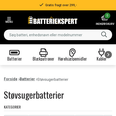
Hurtig levering!
Item
0
3
MENU
of
INDKØBSKURV
3
Batterier
Blækpatroner
Hørehjælpemidler
Kabler
Item
1
of
Forside
Batterier
Støvsugerbatterier
9
Støvsugerbatterier
KATEGORIER