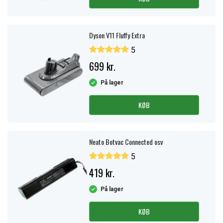
Dyson V11 Fluffy Extra
5
699 kr.
På lager
KØB
Neato Botvac Connected osv
5
419 kr.
På lager
KØB