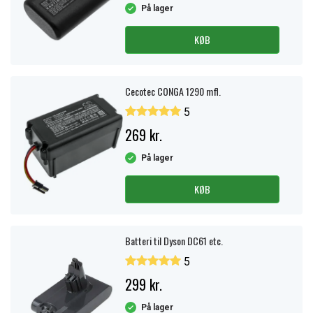
På lager
KØB
Cecotec CONGA 1290 mfl.
5
269 kr.
På lager
KØB
Batteri til Dyson DC61 etc.
5
299 kr.
På lager