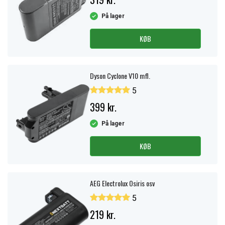
På lager
KØB
Dyson Cyclone V10 mfl.
5
399 kr.
På lager
KØB
AEG Electrolux Osiris osv
5
219 kr.