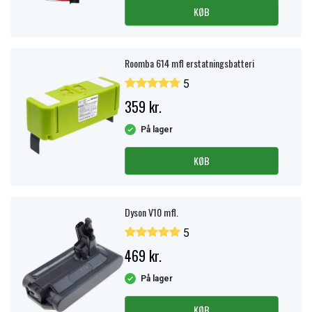
KØB
Roomba 614 mfl erstatningsbatteri
5
359 kr.
På lager
KØB
Dyson V10 mfl.
5
469 kr.
På lager
KØB