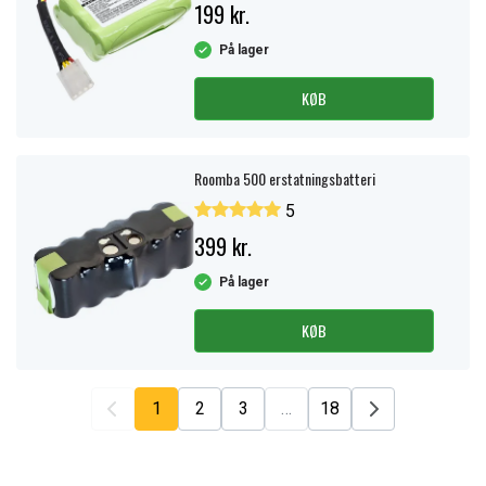
199 kr.
På lager
KØB
Roomba 500 erstatningsbatteri
5
399 kr.
På lager
KØB
1
2
3
…
18