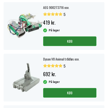
AEG 900273716 osv.
5
419 kr.
På lager
KØB
Dyson V8 Animal trådløs osv.
5
692 kr.
På lager
KØB