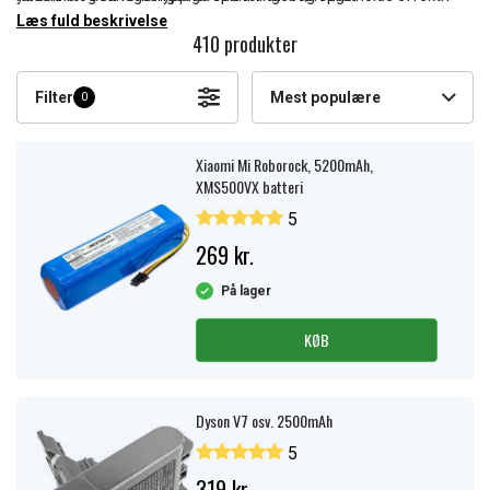
rengøring. Velkendte mærker som iRobot og Xiaomi tilbyder
Læs fuld beskrivelse
410 produkter
kompatible batterimodeller hos os.
Filter
Mest populære
0
Xiaomi Mi Roborock, 5200mAh,
XMS500VX batteri
5
269 kr.
På lager
KØB
Dyson V7 osv. 2500mAh
5
319 kr.