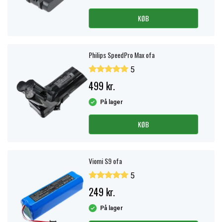
KØB
Philips SpeedPro Max ofa
5
499 kr.
På lager
KØB
Viomi S9 ofa
5
249 kr.
På lager