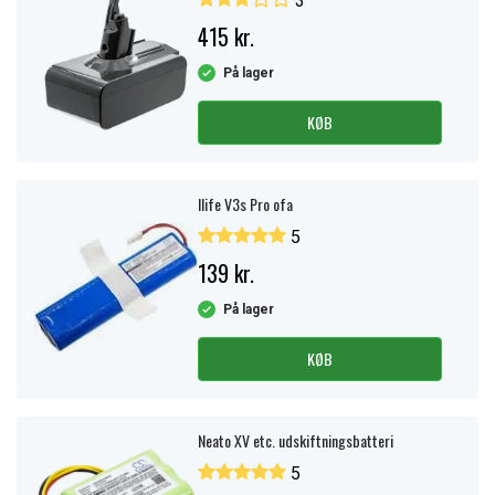
3
415 kr.
På lager
KØB
Ilife V3s Pro ofa
5
139 kr.
På lager
KØB
Neato XV etc. udskiftningsbatteri
5