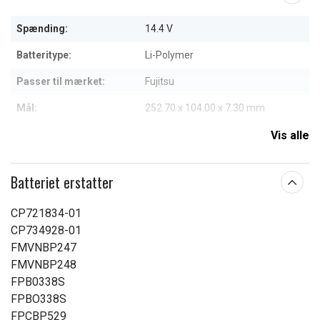
Spænding:
14.4 V
Batteritype:
Li-Polymer
Passer til mærket:
Fujitsu
Mål:
252.70 x 104.00 x 7.30 mm
Kapacitet:
3450 mAh
Vis alle
Læs om betydningen af egenskaberne
Batteriet erstatter
CP721834-01
CP734928-01
FMVNBP247
FMVNBP248
FPB0338S
FPBO338S
FPCBP529