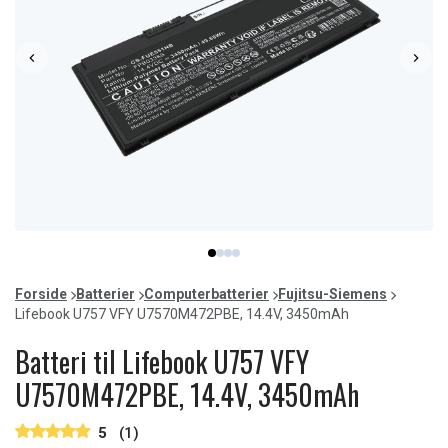
Item
item
item
item
item
1
0
1
2
3
of
Forside
Batterier
Computerbatterier
Fujitsu-Siemens
4
Lifebook U757 VFY U7570M472PBE, 14.4V, 3450mAh
Batteri til Lifebook U757 VFY
U7570M472PBE, 14.4V, 3450mAh
5
(1)