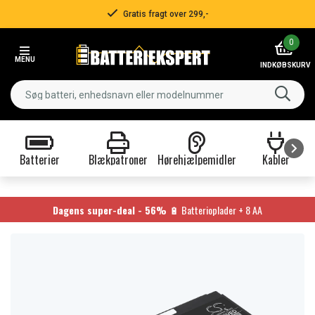
Gratis fragt over 299,-
Item
0
2
MENU
of
INDKØBSKURV
3
Batterier
Blækpatroner
Hørehjælpemidler
Kabler
Item
1
of
Dagens super-deal - 56%
🔋 Batterioplader + 8 AA
9