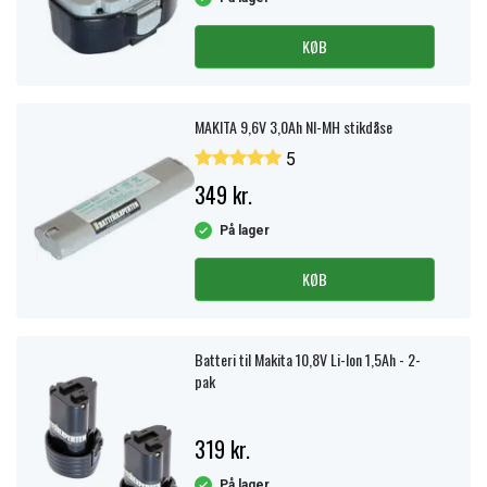
KØB
MAKITA 9,6V 3,0Ah NI-MH stikdåse
5
349 kr.
På lager
KØB
Batteri til Makita 10,8V Li-Ion 1,5Ah - 2-
pak
319 kr.
På lager