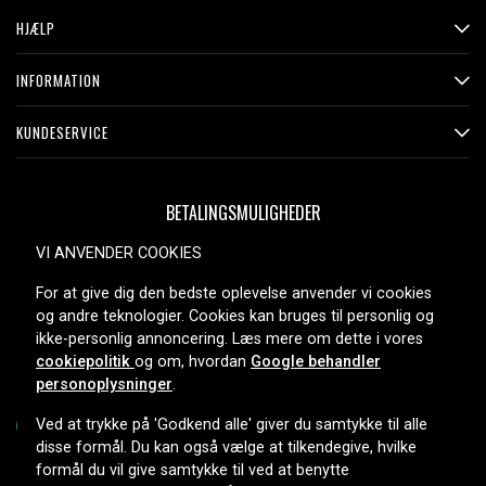
HJÆLP
INFORMATION
KUNDESERVICE
BETALINGSMULIGHEDER
VI ANVENDER COOKIES
For at give dig den bedste oplevelse anvender vi cookies
LEVERINGSMULIGHEDER
og andre teknologier. Cookies kan bruges til personlig og
ikke-personlig annoncering. Læs mere om dette i vores
cookiepolitik
og om, hvordan
Google behandler
personoplysninger
.
Ved at trykke på 'Godkend alle' giver du samtykke til alle
disse formål. Du kan også vælge at tilkendegive, hvilke
formål du vil give samtykke til ved at benytte
Copyright © 2026, Spares Nordic AB