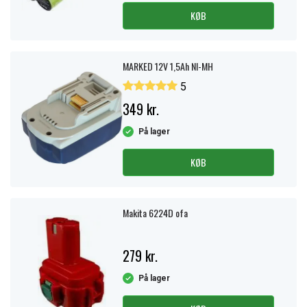
KØB
MARKED 12V 1,5Ah NI-MH
5
349 kr.
På lager
KØB
Makita 6224D ofa
279 kr.
På lager