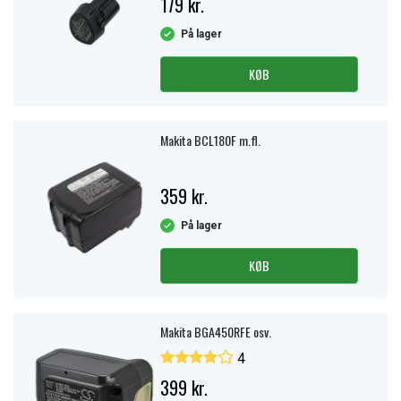
179 kr.
På lager
KØB
Makita BCL180F m.fl.
359 kr.
På lager
KØB
Makita BGA450RFE osv.
4
399 kr.