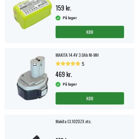
159 kr.
På lager
KØB
MAKITA 14.4V 3.0Ah NI-MH
5
469 kr.
På lager
KØB
Makita CL102DZX etc.