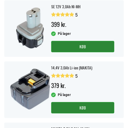
SE 12V 3,0Ah NI-MH
5
399 kr.
På lager
KØB
14,4V 3,0Ah Li-ion (MAKITA)
5
379 kr.
På lager
KØB