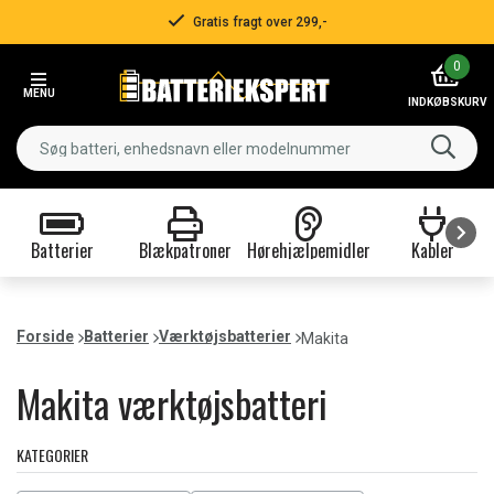
Hurtig levering!
Item
0
3
MENU
of
INDKØBSKURV
3
Batterier
Blækpatroner
Hørehjælpemidler
Kabler
Item
1
of
Forside
Batterier
Værktøjsbatterier
Makita
9
Makita værktøjsbatteri
KATEGORIER