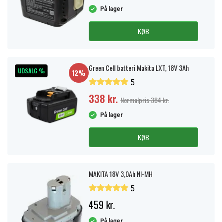
På lager
KØB
Green Cell batteri Makita LXT, 18V 3Ah
UDSALG %
12%
5
338 kr.
Normalpris 384 kr.
På lager
KØB
MAKITA 18V 3,0Ah NI-MH
5
459 kr.
På lager