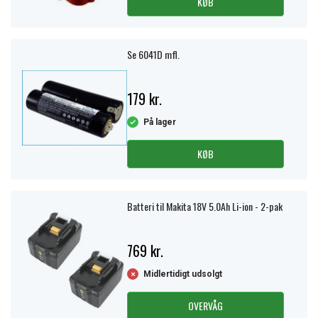
KØB
Se 6041D mfl.
179 kr.
På lager
KØB
Batteri til Makita 18V 5.0Ah Li-ion - 2-pak
769 kr.
Midlertidigt udsolgt
OVERVÅG