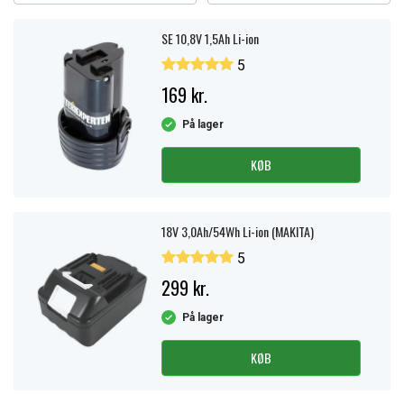
SE 10,8V 1,5Ah Li-ion
5
169 kr.
På lager
KØB
18V 3,0Ah/54Wh Li-ion (MAKITA)
5
299 kr.
På lager
KØB