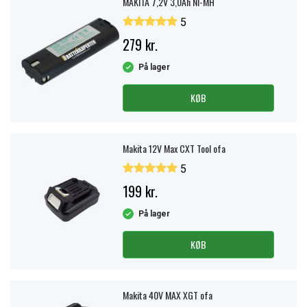
MAKITA 7,2V 3,0Ah NI-MH
5
279 kr.
På lager
KØB
Makita 12V Max CXT Tool ofa
5
199 kr.
På lager
KØB
Makita 40V MAX XGT ofa