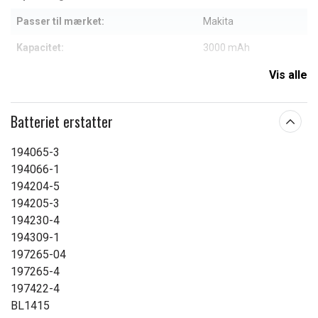
Passer til mærket:
Makita
Kapacitet:
3000 mAh
Vis alle
Læs om betydningen af egenskaberne
Batteriet erstatter
194065-3
194066-1
194204-5
194205-3
194230-4
194309-1
197265-04
197265-4
197422-4
BL1415