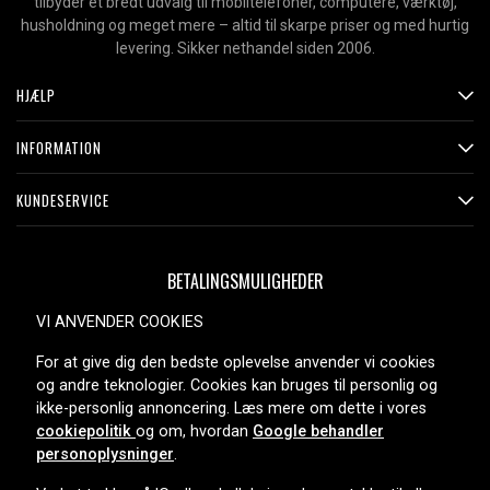
tilbyder et bredt udvalg til mobiltelefoner, computere, værktøj,
husholdning og meget mere – altid til skarpe priser og med hurtig
levering. Sikker nethandel siden 2006.
HJÆLP
INFORMATION
KUNDESERVICE
BETALINGSMULIGHEDER
VI ANVENDER COOKIES
For at give dig den bedste oplevelse anvender vi cookies
LEVERINGSMULIGHEDER
og andre teknologier. Cookies kan bruges til personlig og
ikke-personlig annoncering. Læs mere om dette i vores
cookiepolitik
og om, hvordan
Google behandler
personoplysninger
.