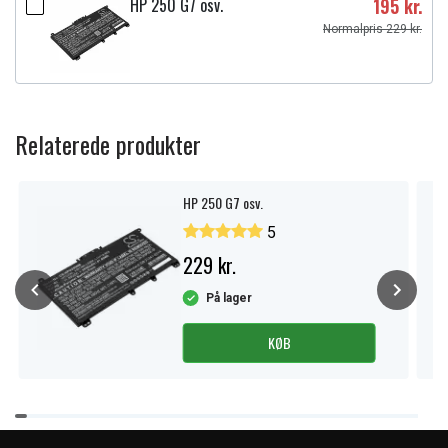
HP 250 G7 osv.
195 kr.
Normalpris 229 kr.
Relaterede produkter
HP 250 G7 osv.
5
229 kr.
På lager
KØB
Item
1