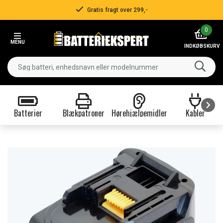
Gratis fragt over 299,-
Item
0
2
MENU
of
INDKØBSKURV
3
Batterier
Blækpatroner
Hørehjælpemidler
Kabler
Item
1
of
9