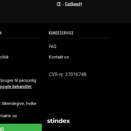
CE - Godkendt
N
KUNDESERVICE
FAQ
litik
Kontakt os
CVR-nr: 37016748
bruges til personlig
oogle behandler
tilkendegive, hvilke
ontakte os.
ND