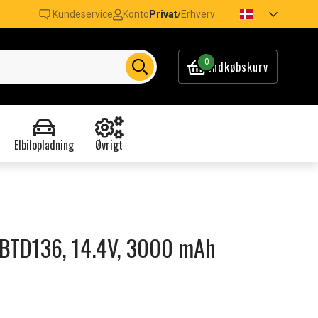
Kundeservice
Konto
Privat
Erhverv
/
0
Indkøbskurv
Elbilopladning
Øvrigt
a BTD136, 14.4V, 3000 mAh