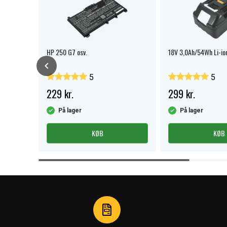
ION
HP 250 G7 osv.
18V 3,0Ah/54Wh Li-io
5
5
229 kr.
299 kr.
På lager
På lager
KØB
KØB
Item
1
of
4