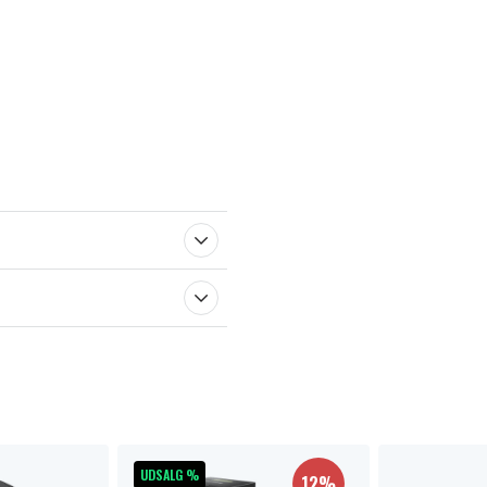
UDSALG %
12%