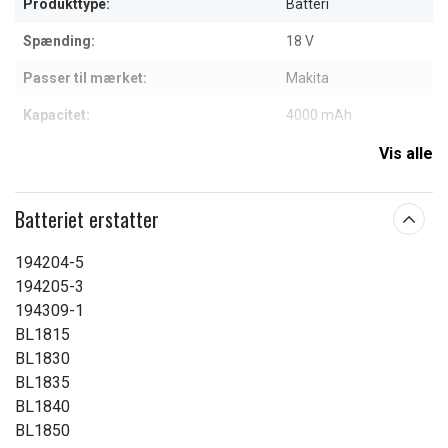
Produkttype:
Batteri
Spænding:
18 V
Passer til mærket:
Makita
Kapacitet:
4000 mAh
Vis alle
Læs om betydningen af egenskaberne
Batteriet erstatter
194204-5
194205-3
194309-1
BL1815
BL1830
BL1835
BL1840
BL1850