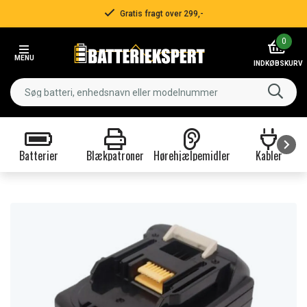
Gratis fragt over 299,-
Item
0
2
MENU
of
INDKØBSKURV
3
Batterier
Blækpatroner
Hørehjælpemidler
Kabler
Item
1
of
9