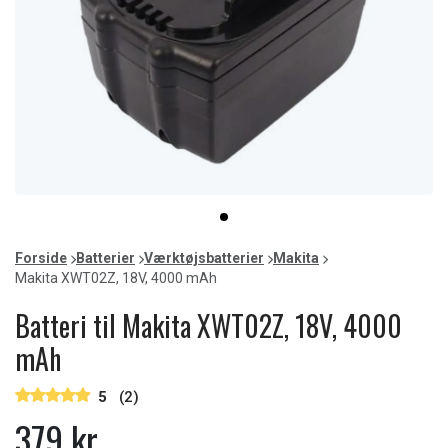
Item
item
1
0
of
Forside
Batterier
Værktøjsbatterier
Makita
1
Makita XWT02Z, 18V, 4000 mAh
Batteri til Makita XWT02Z, 18V, 4000
mAh
5
(2)
379 kr.