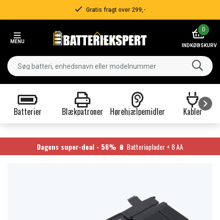
Gratis fragt over 299,-
Item
0
2
MENU
of
INDKØBSKURV
3
Batterier
Blækpatroner
Hørehjælpemidler
Kabler
Item
1
of
Dagens super-deal - 56%
🔋 Batterioplader + 8 AA
9