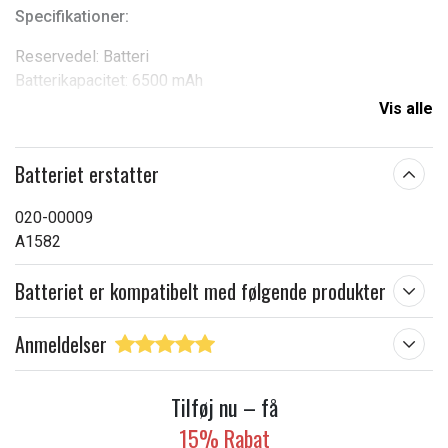
Specifikationer:
Reservedel: Batteri
Batterikapacitet: 6500 mAh
Erstatter: A1582
Vis alle
Kompatibel med: Apple Macbook Pro 13" 2015 Retina,
MF839LL/A, MF841LL/A
Batteriet erstatter
Produkttype:
Batteri
020-00009
Spænding:
11,43 V
A1582
Batteritype:
Li-Polymer
Batteriet er kompatibelt med følgende produkter
Passer til mærket:
Apple
Kapacitet:
6500 mAh
Anmeldelser
Læs om betydningen af egenskaberne
Tilføj nu – få
15% Rabat