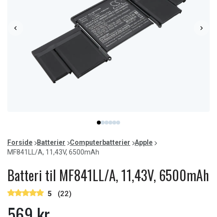
Item
item
item
item
item
item
item
1
0
1
2
3
4
5
of
Forside
Batterier
Computerbatterier
Apple
6
MF841LL/A, 11,43V, 6500mAh
Batteri til MF841LL/A, 11,43V, 6500mAh
5
(22)
569 kr.