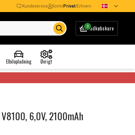
Kundeservice
Konto
Privat
Erhverv
/
0
Indkøbskurv
Elbilopladning
Øvrigt
ta V8100, 6,0V, 2100mAh