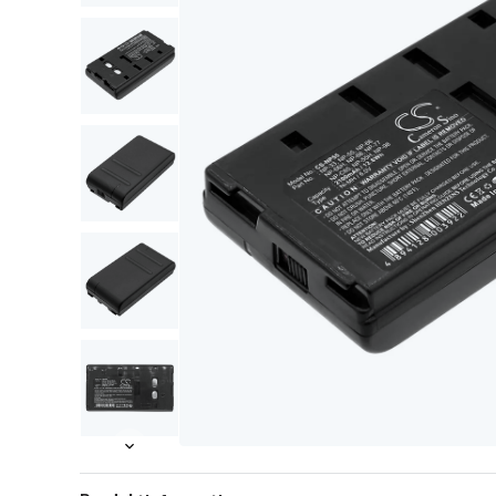
Item
Item
1
1