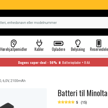
Hørehjælpemidler
Kabler
Opladere
Belysning
Reservedele
Dagens super-deal - 56%
🔋 Batterioplader + 8 AA
0, 6,0V, 2100mAh
Batteri til Minol
5
(15)