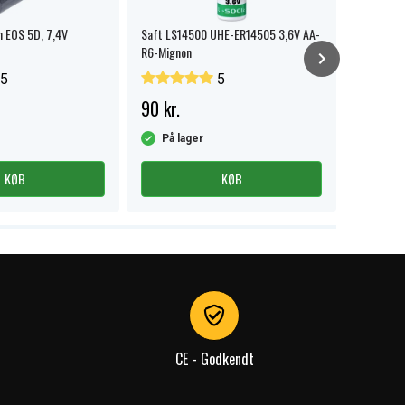
on EOS 5D, 7,4V
Saft LS14500 UHE-ER14505 3,6V AA-
9V Smartl
R6-Mignon
5
5
90 kr.
39 kr.
På lager
På la
KØB
KØB
CE - Godkendt