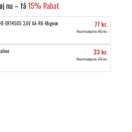
føj nu – få
15% Rabat
HE-ER14505 3,6V AA-R6-Mignon
77 kr.
Normalpris 90 kr.
aline
33 kr.
Normalpris 39 kr.