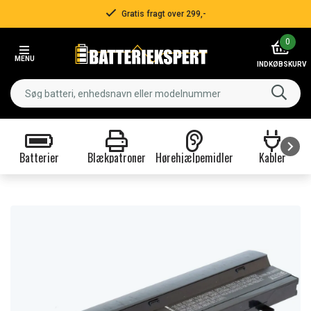
Gratis fragt over 299,-
Item
0
2
MENU
of
INDKØBSKURV
3
Batterier
Blækpatroner
Hørehjælpemidler
Kabler
Item
1
of
9