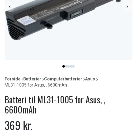
Item
item
item
item
item
item
1
0
1
2
3
4
of
Forside
Batterier
Computerbatterier
Asus
5
ML31-1005 for Asus, , 6600mAh
Batteri til ML31-1005 for Asus, ,
6600mAh
369 kr.