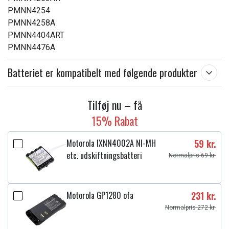
PMNN4254
PMNN4258A
PMNN4404ART
PMNN4476A
Batteriet er kompatibelt med følgende produkter
Tilføj nu – få
15% Rabat
Motorola IXNN4002A NI-MH
59 kr.
etc. udskiftningsbatteri
Normalpris 69 kr.
Motorola GP1280 ofa
231 kr.
Normalpris 272 kr.