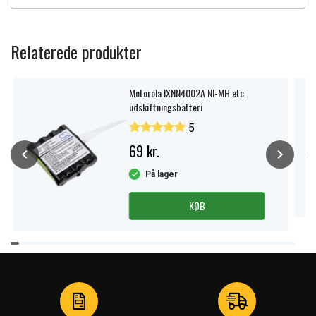
Relaterede produkter
Motorola IXNN4002A NI-MH etc.
udskiftningsbatteri
5
69 kr.
På lager
KØB
Item
1
of
4