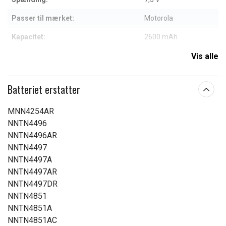
Passer til mærket:
Motorola
Kapacitet:
2600 mAh
Vis alle
Læs om betydningen af egenskaberne
Batteriet erstatter
MNN4254AR
NNTN4496
NNTN4496AR
NNTN4497
NNTN4497A
NNTN4497AR
NNTN4497DR
NNTN4851
NNTN4851A
NNTN4851AC