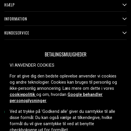
HJÆLP
INFORMATION
KUNDESERVICE
BETALINGSMULIGHEDER
VI ANVENDER COOKIES
For at give dig den bedste oplevelse anvender vi cookies
LEVERINGSMULIGHEDER
og andre teknologier. Cookies kan bruges til personlig og
ikke-personlig annoncering. Læs mere om dette i vores
cookiepolitik
og om, hvordan
Google behandler
personoplysninger
.
Ved at trykke på 'Godkend alle' giver du samtykke til alle
disse formål. Du kan også vælge at tilkendegive, hvilke
formål du vil give samtykke til ved at benytte
Copyright © 2026, Spares Nordic AB
checkboksene ud for formålet.