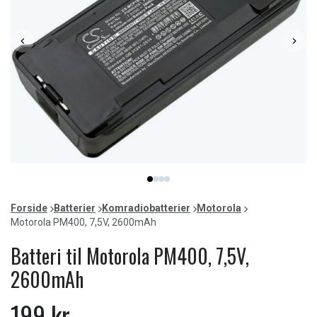
Item
item
item
item
item
1
0
1
2
3
of
Forside
Batterier
Komradiobatterier
Motorola
4
Motorola PM400, 7,5V, 2600mAh
Batteri til Motorola PM400, 7,5V,
2600mAh
199 kr.