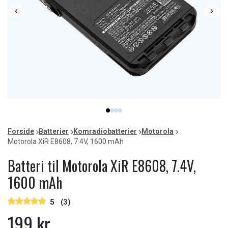
Item
item
item
item
item
1
0
1
2
3
of
Forside
Batterier
Komradiobatterier
Motorola
4
Motorola XiR E8608, 7.4V, 1600 mAh
Batteri til Motorola XiR E8608, 7.4V,
1600 mAh
5
(3)
199 kr.