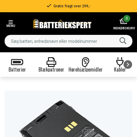
Gratis fragt over 299,-
Item
0
2
MENU
of
INDKØBSKURV
3
Batterier
Blækpatroner
Hørehjælpemidler
Kabler
Item
1
of
9