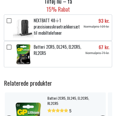
Tilføj nu – få
XiR E8608i
15% Rabat
XiR E8628i
XiR P8600
NEXTBATT 48-i-1
93 kr.
DP3000e
præcisionsskruetrækkersæt
Normalpris 109 kr.
DP3661
til mobiltelefoner
Spænding:
7,4 V
Kapacitet:
Batteri 2CR5, DL245, EL2CR5,
1600 mAh
67 kr.
RL2CR5
Normalpris 79 kr.
Læs om betydningen af egenskaberne
Relaterede produkter
Batteri 2CR5, DL245, EL2CR5,
RL2CR5
5