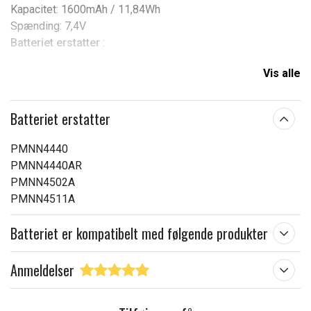
Kapacitet:
1600mAh / 11,84Wh
Spænding:
7,4V
Batteriet erstatter
:
Motorola
Vis alle
PMNN4440
PMNN4440AR
Batteriet erstatter
PMNN4511A
PMNN4502A
PMNN4440
Passer til
:
PMNN4440AR
PMNN4502A
Motorola
PMNN4511A
XiR E8600
Batteriet er kompatibelt med følgende produkter
XiR E8608
XiR E8668
Anmeldelser
DP3441
DP3441e
DP3661E