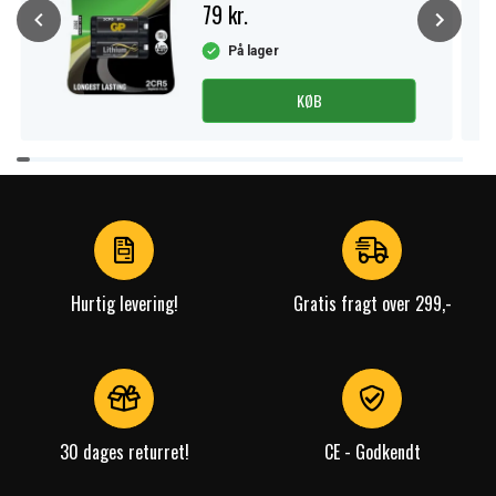
79 kr.
På lager
KØB
Item
1
of
4
Hurtig levering!
Gratis fragt over 299,-
30 dages returret!
CE - Godkendt