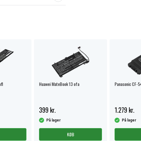
fl
Huawei MateBook 13 ofa
Panasonic CF-5
399 kr.
1.279 kr.
På lager
På lager
KØB