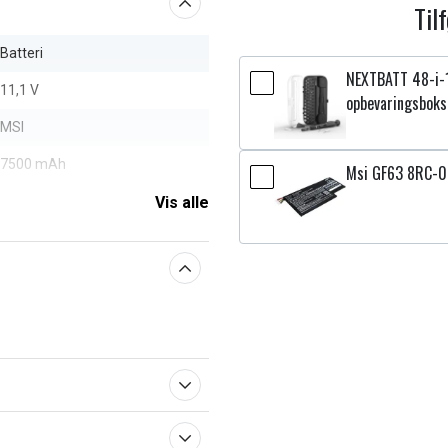
Til
Batteri
NEXTBATT 48-i-
11,1 V
opbevaringsboks
MSI
7500 mAh
Msi GF63 8RC-0
Vis alle
aberne