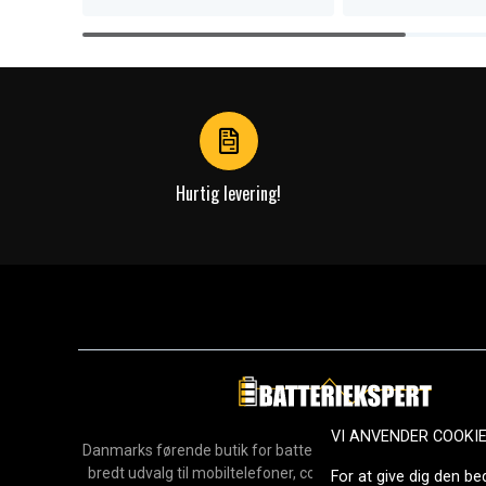
Item
1
of
4
Hurtig levering!
VI ANVENDER COOKI
Danmarks førende butik for batterier, opladere og reservedel
bredt udvalg til mobiltelefoner, computere, værktøj, hush
For at give dig den be