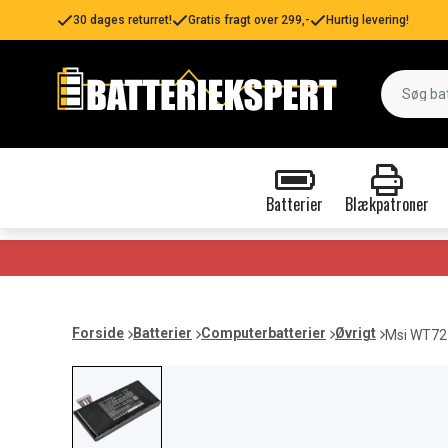
30 dages returret!
Gratis fragt over 299,-
Hurtig levering!
Batterier
Blækpatroner
Forside
Batterier
Computerbatterier
Øvrigt
Msi WT72