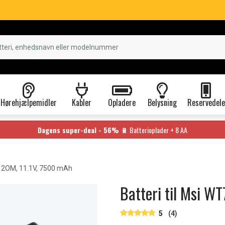
Hørehjælpemidler
Kabler
Opladere
Belysning
Reservedele
Dagens super-deal - 56%
🔋 Batterioplader + 8 AA
 2OM, 11.1V, 7500 mAh
Batteri til Msi W
5
(4)