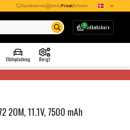
Kundeservice
Konto
Privat
Erhverv
/
0
Indkøbskurv
Elbilopladning
Øvrigt
T72 2OM, 11.1V, 7500 mAh