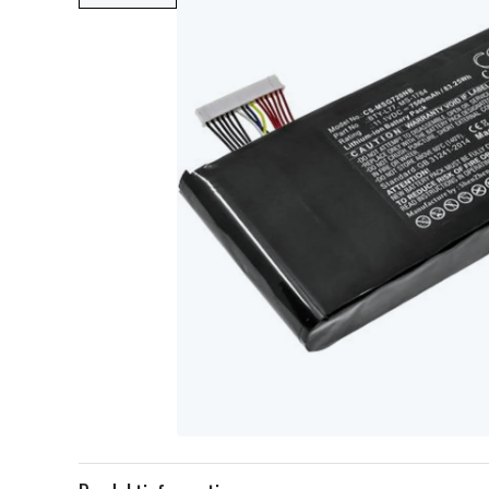
Item
1