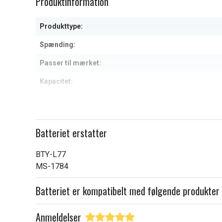
Produktinformation
of
1
Produkttype:
Spænding:
Passer til mærket:
Kapacitet:
Læs om betydningen af egensk
Batteriet erstatter
BTY-L77
MS-1784
Batteriet er kompatibelt med følgende produkter
Anmeldelser