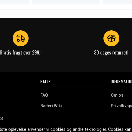
Gratis fragt over 299,-
30 dages returret!
HJÆLP
INFORMATIO
FAQ
Om os
Batteri Wiki
Privatlivspo
Retur
Købsvilkår
ES
e. Vi tilbyder et
Erhvervskunde
Cookies
oldning og meget
dste oplevelse anvender vi cookies og andre teknologier. Cookies kan 