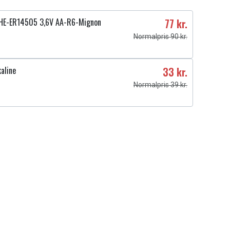
HE-ER14505 3,6V AA-R6-Mignon
77 kr.
Normalpris 90 kr.
aline
33 kr.
Normalpris 39 kr.