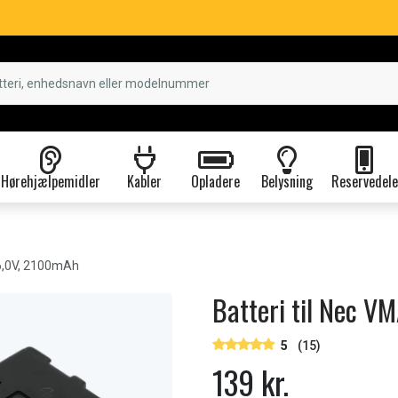
Hørehjælpemidler
Kabler
Opladere
Belysning
Reservedele
6,0V, 2100mAh
Batteri til Nec 
5
(15)
139 kr.