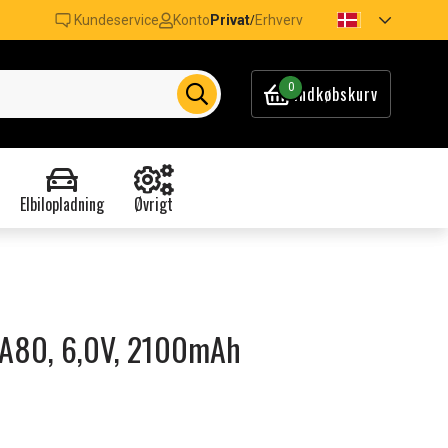
Kundeservice
Konto
Privat
Erhverv
/
0
Indkøbskurv
Elbilopladning
Øvrigt
VMA80, 6,0V, 2100mAh