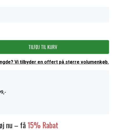
TILFØJ TIL KURV
ængde? Vi tilbyder en offert på større volumenkøb.
9,-
føj nu – få
15% Rabat