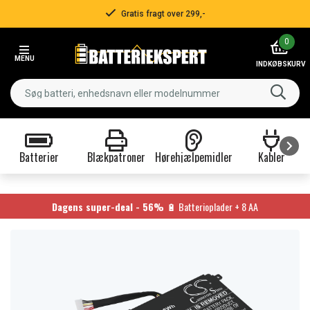
Gratis fragt over 299,-
Item
0
2
MENU
of
INDKØBSKURV
3
Batterier
Blækpatroner
Hørehjælpemidler
Kabler
Item
1
of
Dagens super-deal - 56%
🔋 Batterioplader + 8 AA
9