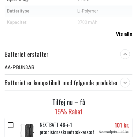
Batteritype:
Li-Polymer
Kapacitet:
3700 mAh
Vis alle
Læs om betydningen af egenskaberne
Batteriet erstatter
AA-PBUN3AB
Batteriet er kompatibelt med følgende produkter
Tilføj nu – få
15% Rabat
NEXTBATT 48-i-1
101 kr.
præcisionsskruetrækkersæt
Normalpris 119 kr.