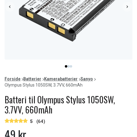
Item
item
item
item
1
0
1
2
of
Forside
Batterier
Kamerabatterier
Sanyo
3
Olympus Stylus 1050SW, 3.7VV, 660mAh
Batteri til Olympus Stylus 1050SW,
3.7VV, 660mAh
5
(64)
49 kr.