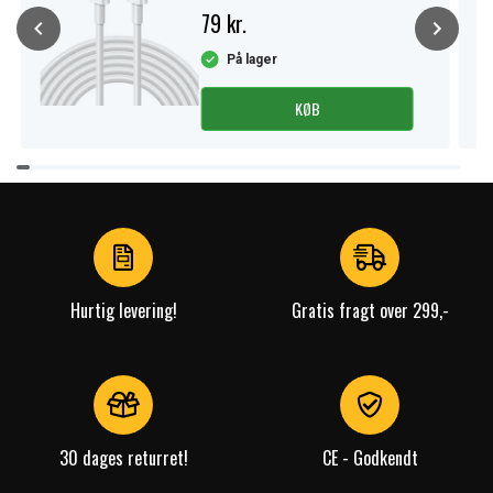
79 kr.
På lager
KØB
Item
1
of
4
Hurtig levering!
Gratis fragt over 299,-
30 dages returret!
CE - Godkendt