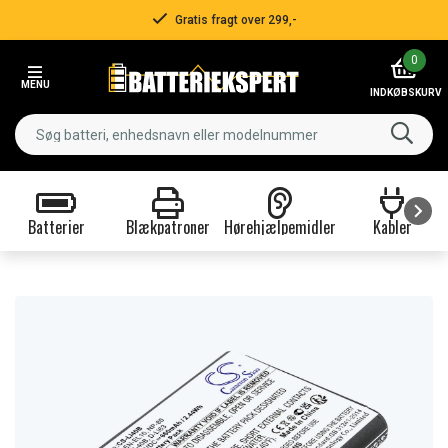
Gratis fragt over 299,-
Item
0
2
MENU
of
INDKØBSKURV
3
Batterier
Blækpatroner
Hørehjælpemidler
Kabler
Item
1
of
9