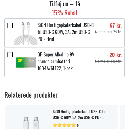
Tilføj nu – få
15% Rabat
SiGN Hurtigopladerkabel USB-C
67 kr.
til USB-C 60W, 3A, 2m USB-C
Normalpris 79 kr.
PD - Hvid
GP Super Alkaline 9V
20 kr.
brandalarmbatteri,
Normalpris 24 kr.
1604A/6LF22, 1-pak.
Relaterede produkter
SiGN Hurtigopladerkabel USB-C til
USB-C 60W, 3A, 2m USB-C PD -
Hvid
5