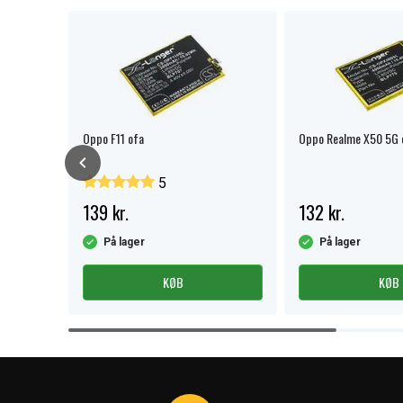
Oppo F11 ofa
Oppo Realme X50 5G 
5
139 kr.
132 kr.
På lager
På lager
KØB
KØB
Item
1
of
4