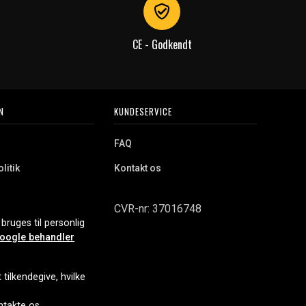
CE - Godkendt
N
KUNDESERVICE
FAQ
litik
Kontakt os
CVR-nr: 37016748
bruges til personlig
oogle behandler
tilkendegive, hvilke
ontakte os.