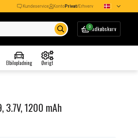
Kundeservice
Konto
Privat
Erhverv
/
0
Indkøbskurv
Elbilopladning
Øvrigt
T9, 3.7V, 1200 mAh