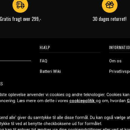
Gratis fragt over 299,-
30 dages returret!
HJÆLP
INFORMATIO
FAQ
Om os
Batteri Wiki
Privatlivspo
Retur
Købsvilkår
ES
e. Vi tilbyder et
Erhvervskunde
Cookies
oldning og meget
dste oplevelse anvender vi cookies og andre teknologier. Cookies kan 
r nethandel siden
noncering. Læs mere om dette i vores
cookiepolitik
og om, hvordan
G
end alle' giver du samtykke til alle disse formål. Du kan også vælge at 
LEVERINGSMULIGHEDER
mtykke til ved at benytte checkboksene ud for formålet.
 og kan til enhver tid ændres via dine cookieindstillinger eller ved at k