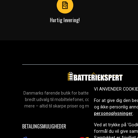
Hurtig levering!
VI ANVENDER COOKI
Danmarks førende butik for batterier, opladere og reservedel
bredt udvalg til mobiltelefoner, computere, værktøj, hush
For at give dig den be
mere – altid til skarpe priser og med hurtig levering. Sikke
og ikke-personlig an
2006.
personoplysninger
.
Ved at trykke på 'Godk
BETALINGSMULIGHEDER
formål du vil give sa
Samtykket er frivilligt