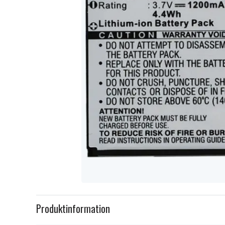
Item
1
Produktinformation
of
1