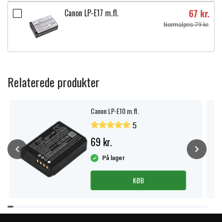
Canon LP-E17 m.fl.
67 kr.
Normalpris 79 kr.
Relaterede produkter
Canon LP-E10 m.fl.
5
69 kr.
På lager
KØB
Item
1