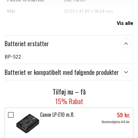
Passer til mærket:
Dali, Canon
Mål:
55.02 x 41.85 x 38.64 mm
Kapacitet:
3000 mAh
Vis alle
Læs om betydningen af egenskaberne
Batteriet erstatter
BP-522
Batteriet er kompatibelt med følgende produkter
Tilføj nu – få
15% Rabat
Canon LP-E10 m.fl.
59 kr.
Normalpris 69 kr.