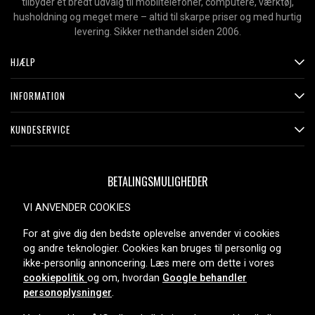
tilbyder et bredt udvalg til mobiltelefoner, computere, værktøj,
husholdning og meget mere – altid til skarpe priser og med hurtig
levering. Sikker nethandel siden 2006.
HJÆLP
INFORMATION
KUNDESERVICE
BETALINGSMULIGHEDER
VI ANVENDER COOKIES
For at give dig den bedste oplevelse anvender vi cookies
LEVERINGSMULIGHEDER
og andre teknologier. Cookies kan bruges til personlig og
ikke-personlig annoncering. Læs mere om dette i vores
cookiepolitik
og om, hvordan
Google behandler
personoplysninger
.