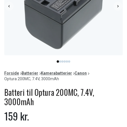
Item
item
item
item
item
item
item
1
0
1
2
3
4
5
of
Forside
Batterier
Kamerabatterier
Canon
6
Optura 200MC, 7.4V, 3000mAh
Batteri til Optura 200MC, 7.4V,
3000mAh
159 kr.