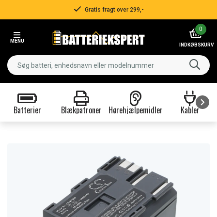
Gratis fragt over 299,-
Item
0
2
MENU
of
INDKØBSKURV
3
Batterier
Blækpatroner
Hørehjælpemidler
Kabler
Item
1
of
9