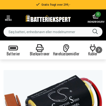
Gratis fragt over 299,-
Item
0
2
MENU
of
INDKØBSKURV
3
Batterier
Blækpatroner
Hørehjælpemidler
Kabler
Item
1
of
9