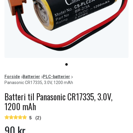
Item
item
1
0
of
Forside
Batterier
PLC-batterier
1
Panasonic CR17335, 3.0V, 1200 mAh
Batteri til Panasonic CR17335, 3.0V,
1200 mAh
5
(2)
90 kr.