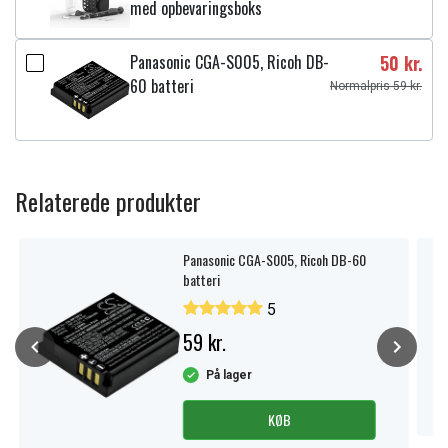
med opbevaringsboks
Kapacitet:
3000 mAh
Panasonic CGA-S005, Ricoh DB-
50 kr.
Læs om betydningen af egenskaberne
60 batteri
Normalpris 59 kr.
Relaterede produkter
Panasonic CGA-S005, Ricoh DB-60
batteri
5
59 kr.
På lager
KØB