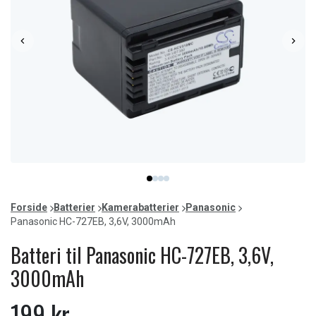
Item
item
item
item
item
1
0
1
2
3
of
Forside
Batterier
Kamerabatterier
Panasonic
4
Panasonic HC-727EB, 3,6V, 3000mAh
Batteri til Panasonic HC-727EB, 3,6V,
3000mAh
199 kr.