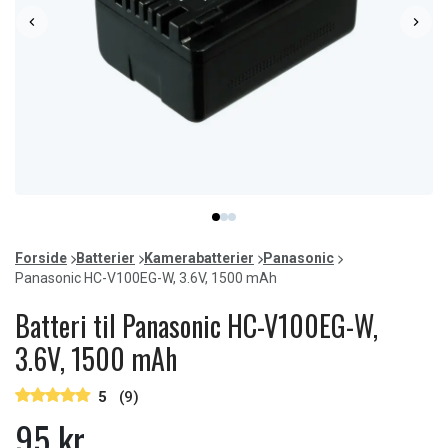
Item
item
item
item
1
0
1
2
of
Forside
Batterier
Kamerabatterier
Panasonic
3
Panasonic HC-V100EG-W, 3.6V, 1500 mAh
Batteri til Panasonic HC-V100EG-W,
3.6V, 1500 mAh
5
(9)
95 kr.