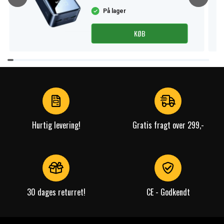
T95
På lager
Spænding:
3,6 V
KØB
Passer til mærket:
Panasonic
Item
Kapacitet:
1500 mAh
1
of
Læs om betydningen af egenskaberne
4
Hurtig levering!
Gratis fragt over 299,-
30 dages returret!
CE - Godkendt