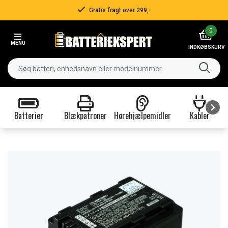
Gratis fragt over 299,-
Item
0
2
MENU
of
INDKØBSKURV
3
Batterier
Blækpatroner
Hørehjælpemidler
Kabler
Item
1
of
9