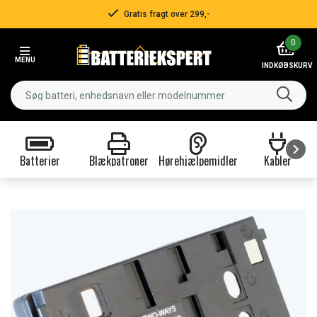
Gratis fragt over 299,-
Item
0
2
MENU
of
INDKØBSKURV
3
Batterier
Blækpatroner
Hørehjælpemidler
Kabler
Item
1
of
9