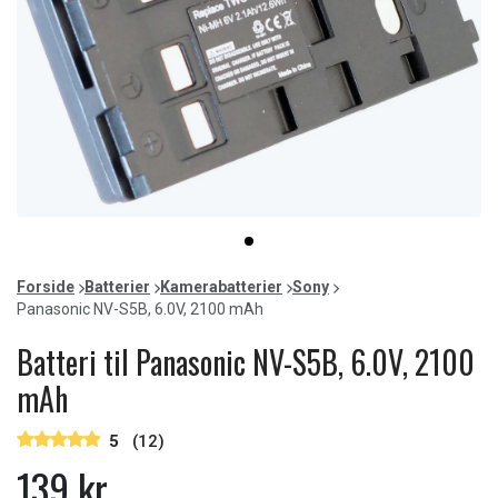
Item
item
1
0
of
Forside
Batterier
Kamerabatterier
Sony
1
Panasonic NV-S5B, 6.0V, 2100 mAh
Batteri til Panasonic NV-S5B, 6.0V, 2100
mAh
5
(12)
139 kr.