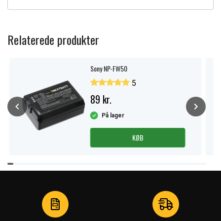
Relaterede produkter
Sony NP-FW50
5
89 kr.
På lager
KØB
Item
1
of
4