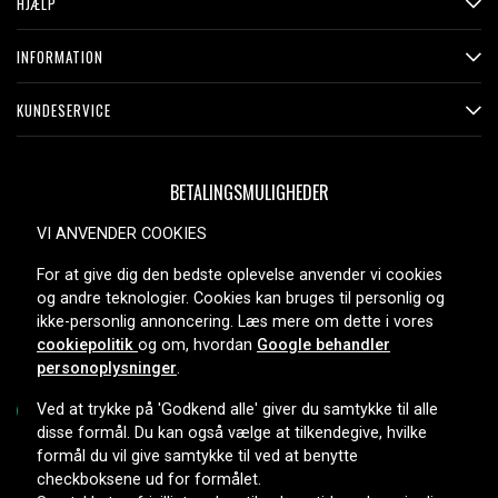
HJÆLP
INFORMATION
KUNDESERVICE
BETALINGSMULIGHEDER
VI ANVENDER COOKIES
For at give dig den bedste oplevelse anvender vi cookies
LEVERINGSMULIGHEDER
og andre teknologier. Cookies kan bruges til personlig og
ikke-personlig annoncering. Læs mere om dette i vores
cookiepolitik
og om, hvordan
Google behandler
personoplysninger
.
Ved at trykke på 'Godkend alle' giver du samtykke til alle
disse formål. Du kan også vælge at tilkendegive, hvilke
formål du vil give samtykke til ved at benytte
Copyright © 2026, Spares Nordic AB
checkboksene ud for formålet.