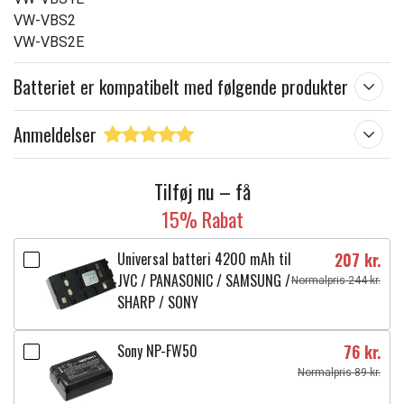
VW-VBS2
VW-VBS2E
Batteriet er kompatibelt med følgende produkter
Anmeldelser
Tilføj nu – få
15% Rabat
Universal batteri 4200 mAh til
207 kr.
JVC / PANASONIC / SAMSUNG /
Normalpris 244 kr.
SHARP / SONY
Sony NP-FW50
76 kr.
Normalpris 89 kr.