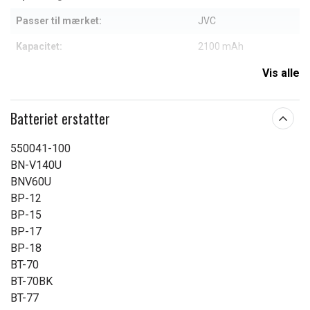
Passer til mærket:
JVC
Kapacitet:
2100 mAh
Vis alle
Læs om betydningen af egenskaberne
Batteriet erstatter
550041-100
BN-V140U
BNV60U
BP-12
BP-15
BP-17
BP-18
BT-70
BT-70BK
BT-77