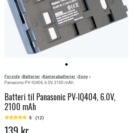
Item
item
1
0
of
Forside
Batterier
Kamerabatterier
Sony
1
Panasonic PV-IQ404, 6.0V, 2100 mAh
Batteri til Panasonic PV-IQ404, 6.0V,
2100 mAh
5
(12)
139 kr.