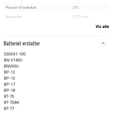
Passer til mærket:
JVC
Kapacitet:
2100 mAh
Vis alle
Læs om betydningen af egenskaberne
Batteriet erstatter
550041-100
BN-V140U
BNV60U
BP-12
BP-15
BP-17
BP-18
BT-70
BT-70BK
BT-77