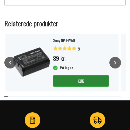
Relaterede produkter
Sony NP-FW50
5
89 kr.
På lager
KØB
Item
1
of
4