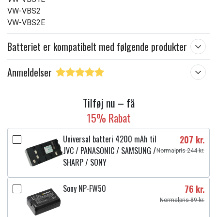
VW-VBS2
VW-VBS2E
Batteriet er kompatibelt med følgende produkter
Anmeldelser
Tilføj nu – få
15% Rabat
Universal batteri 4200 mAh til
207 kr.
JVC / PANASONIC / SAMSUNG /
Normalpris 244 kr.
SHARP / SONY
Sony NP-FW50
76 kr.
Normalpris 89 kr.