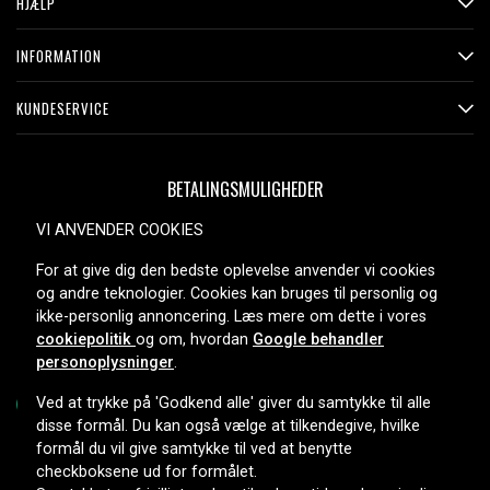
HJÆLP
INFORMATION
KUNDESERVICE
BETALINGSMULIGHEDER
VI ANVENDER COOKIES
For at give dig den bedste oplevelse anvender vi cookies
LEVERINGSMULIGHEDER
og andre teknologier. Cookies kan bruges til personlig og
ikke-personlig annoncering. Læs mere om dette i vores
cookiepolitik
og om, hvordan
Google behandler
personoplysninger
.
Ved at trykke på 'Godkend alle' giver du samtykke til alle
disse formål. Du kan også vælge at tilkendegive, hvilke
formål du vil give samtykke til ved at benytte
Copyright © 2026, Spares Nordic AB
checkboksene ud for formålet.