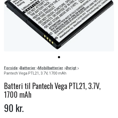
Item
item
1
0
of
Forside
Batterier
Mobilbatterier
Øvrigt
1
Pantech Vega PTL21, 3.7V, 1700 mAh
Batteri til Pantech Vega PTL21, 3.7V,
1700 mAh
90 kr.