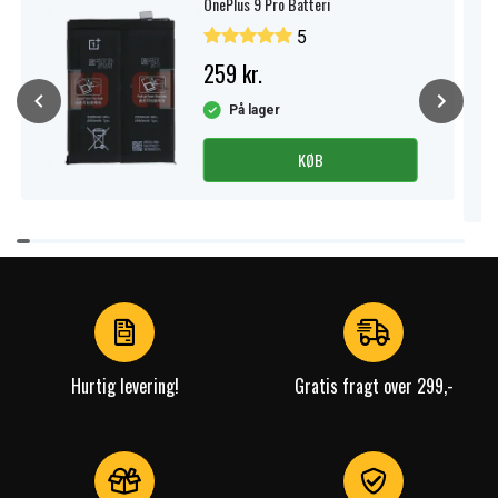
OnePlus 9 Pro Batteri
5
259 kr.
På lager
KØB
Item
1
of
3
Hurtig levering!
Gratis fragt over 299,-