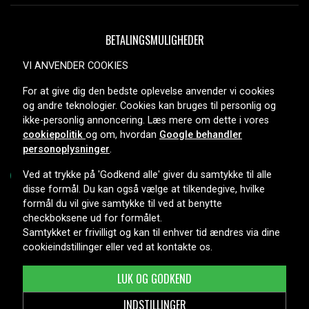
BETALINGSMULIGHEDER
VI ANVENDER COOKIES
For at give dig den bedste oplevelse anvender vi cookies
LEVERINGSMULIGHEDER
og andre teknologier. Cookies kan bruges til personlig og
ikke-personlig annoncering. Læs mere om dette i vores
cookiepolitik
og om, hvordan
Google behandler
personoplysninger
.
Ved at trykke på 'Godkend alle' giver du samtykke til alle
disse formål. Du kan også vælge at tilkendegive, hvilke
formål du vil give samtykke til ved at benytte
Copyright © 2026, Spares Nordic AB
checkboksene ud for formålet.
Samtykket er frivilligt og kan til enhver tid ændres via dine
cookieindstillinger eller ved at kontakte os.
LUK OG GODKEND
INDSTILLINGER