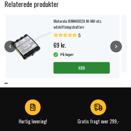
Relaterede produkter
Motorola IXNN4002A NI-MH etc.
udskiftningsbatteri
5
69 kr.
På lager
KØB
Item
1
of
4
Hurtig levering!
Gratis fragt over 299,-