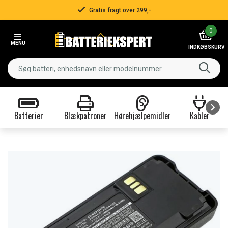
Gratis fragt over 299,-
Item
0
2
MENU
of
INDKØBSKURV
3
Batterier
Blækpatroner
Hørehjælpemidler
Kabler
Item
1
of
9