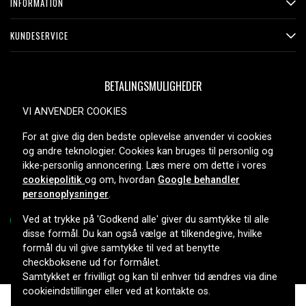
INFORMATION
KUNDESERVICE
BETALINGSMULIGHEDER
VI ANVENDER COOKIES
For at give dig den bedste oplevelse anvender vi cookies
LEVERINGSMULIGHEDER
og andre teknologier. Cookies kan bruges til personlig og
ikke-personlig annoncering. Læs mere om dette i vores
cookiepolitik
og om, hvordan
Google behandler
personoplysninger
.
Ved at trykke på 'Godkend alle' giver du samtykke til alle
disse formål. Du kan også vælge at tilkendegive, hvilke
formål du vil give samtykke til ved at benytte
Copyright © 2026, Spares Nordic AB
checkboksene ud for formålet.
Samtykket er frivilligt og kan til enhver tid ændres via dine
cookieindstillinger eller ved at kontakte os.