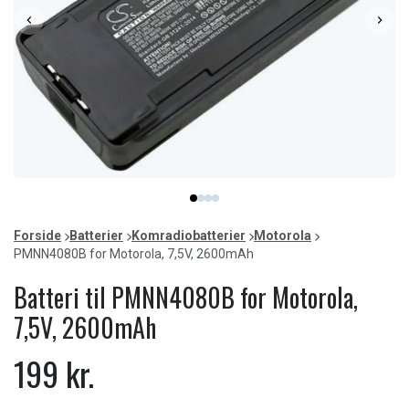
Item
item
item
item
item
1
0
1
2
3
of
Forside
Batterier
Komradiobatterier
Motorola
4
PMNN4080B for Motorola, 7,5V, 2600mAh
Batteri til PMNN4080B for Motorola,
7,5V, 2600mAh
199 kr.