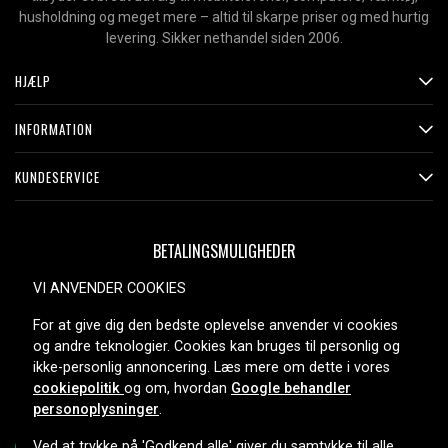
husholdning og meget mere – altid til skarpe priser og med hurtig
levering. Sikker nethandel siden 2006.
HJÆLP
INFORMATION
KUNDESERVICE
BETALINGSMULIGHEDER
VI ANVENDER COOKIES
For at give dig den bedste oplevelse anvender vi cookies
LEVERINGSMULIGHEDER
og andre teknologier. Cookies kan bruges til personlig og
ikke-personlig annoncering. Læs mere om dette i vores
cookiepolitik
og om, hvordan
Google behandler
personoplysninger
.
Ved at trykke på 'Godkend alle' giver du samtykke til alle