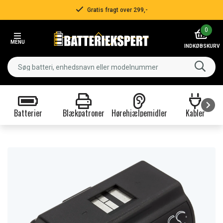
Gratis fragt over 299,-
Item
0
2
MENU
of
INDKØBSKURV
3
Batterier
Blækpatroner
Hørehjælpemidler
Kabler
Item
1
of
9