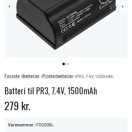
Item
item
item
item
1
0
1
2
of
Forside
Batterier
Printerbatterier
PR3, 7.4V, 1500mAh
3
Batteri til PR3, 7.4V, 1500mAh
279 kr.
Varenummer:
ITR200BL