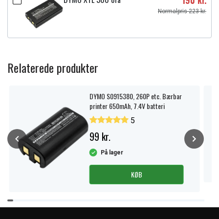
190 kr.
Normalpris 223 kr.
Relaterede produkter
DYMO S0915380, 260P etc. Bærbar
printer 650mAh, 7.4V batteri
5
99 kr.
På lager
KØB
Item
1