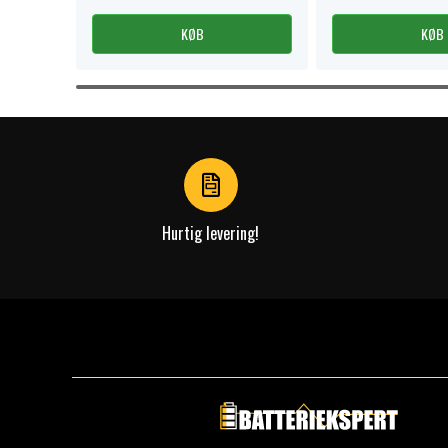
KØB
KØB
Item
1
of
3
Hurtig levering!