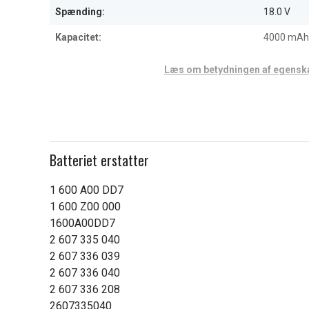
Spænding:
18.0 V
Kapacitet:
4000 mAh
Læs om betydningen af egensk
Batteriet erstatter
1 600 A00 DD7
1 600 Z00 000
1600A00DD7
2 607 335 040
2 607 336 039
2 607 336 040
2 607 336 208
2607335040