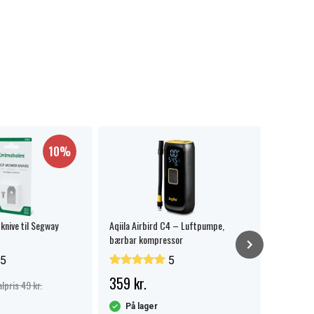
UDSALG
10%
knive til Segway
Aqiila Airbird C4 – Luftpumpe,
Green Ce
bærbar kompressor
batteri t
5
5
359 kr.
201 kr
lpris 49 kr.
På lager
På la