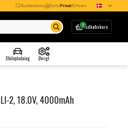
Kundeservice
Konto
Privat
Erhverv
/
0
Indkøbskurv
Elbilopladning
Øvrigt
8 LI-2, 18.0V, 4000mAh