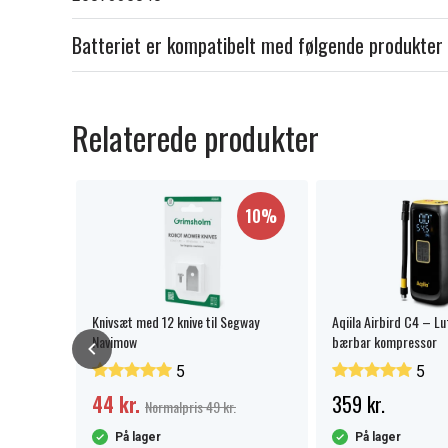
Batteriet er kompatibelt med følgende produkter
Relaterede produkter
8%
10%
 3Ah
Knivsæt med 12 knive til Segway
Aqiila Airbird C4 – L
tøj
Navimow
bærbar kompressor
5
5
44 kr.
359 kr.
r.
Normalpris 49 kr.
På lager
På lager