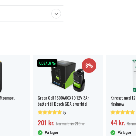
UDSALG %
8%
uftpumpe,
Green Cell 1600A00X79 12V 3Ah
Knivsæt med 12 
batteri til Bosch GBA elværktøj
Navimow
5
201 kr.
44 kr.
Normalpris 219 kr.
Norma
På lager
På lager