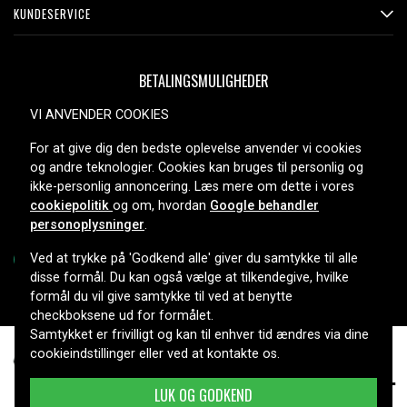
KUNDESERVICE
BETALINGSMULIGHEDER
VI ANVENDER COOKIES
For at give dig den bedste oplevelse anvender vi cookies
LEVERINGSMULIGHEDER
og andre teknologier. Cookies kan bruges til personlig og
ikke-personlig annoncering. Læs mere om dette i vores
cookiepolitik
og om, hvordan
Google behandler
personoplysninger
.
Ved at trykke på 'Godkend alle' giver du samtykke til alle
disse formål. Du kan også vælge at tilkendegive, hvilke
formål du vil give samtykke til ved at benytte
Copyright © 2026, Spares Nordic AB
checkboksene ud for formålet.
Samtykket er frivilligt og kan til enhver tid ændres via dine
cookieindstillinger eller ved at kontakte os.
174 kr.
Quasar VM-40AC, 9,6V, 2100mAh
LUK OG GODKEND