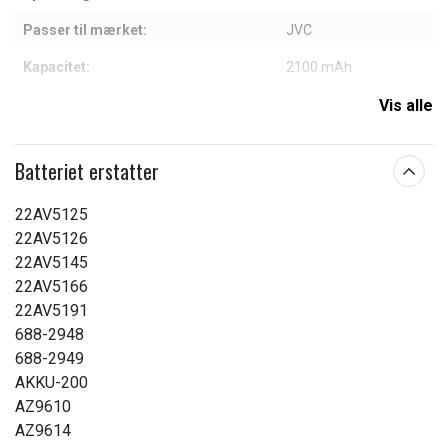
Passer til mærket:
JVC
Kapacitet:
2100 mAh
Vis alle
Læs om betydningen af egenskaberne
Batteriet erstatter
22AV5125
22AV5126
22AV5145
22AV5166
22AV5191
688-2948
688-2949
AKKU-200
AZ9610
AZ9614