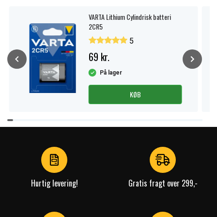
VARTA Lithium Cylindrisk batteri
2CR5
5
69 kr.
På lager
KØB
Item
1
of
4
Hurtig levering!
Gratis fragt over 299,-