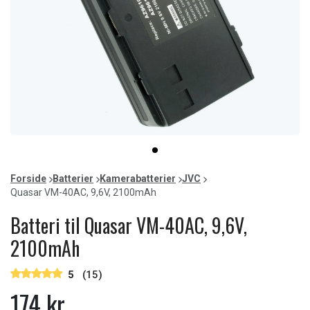
Item
item
1
0
of
Forside
Batterier
Kamerabatterier
JVC
1
Quasar VM-40AC, 9,6V, 2100mAh
Batteri til Quasar VM-40AC, 9,6V,
2100mAh
5
(15)
174 kr.