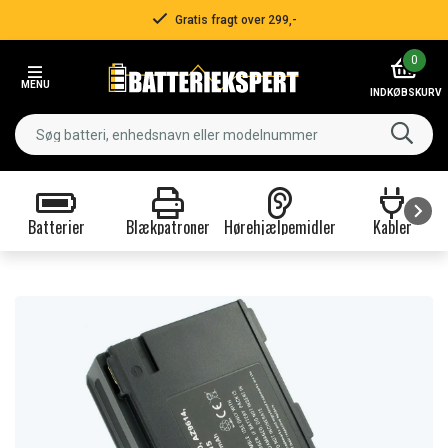
Gratis fragt over 299,-
Item
0
3
MENU
of
INDKØBSKURV
3
Batterier
Blækpatroner
Hørehjælpemidler
Kabler
Item
1
of
9