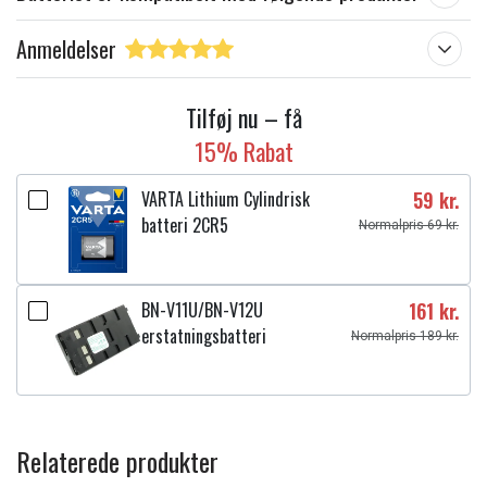
Anmeldelser
Tilføj nu – få
15% Rabat
VARTA Lithium Cylindrisk
59 kr.
batteri 2CR5
Normalpris 69 kr.
BN-V11U/BN-V12U
161 kr.
erstatningsbatteri
Normalpris 189 kr.
Relaterede produkter