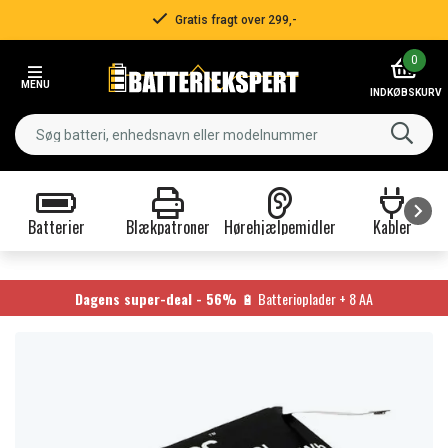
Gratis fragt over 299,-
Item
0
2
MENU
of
INDKØBSKURV
3
Batterier
Blækpatroner
Hørehjælpemidler
Kabler
Item
1
of
Dagens super-deal - 56%
🔋 Batterioplader + 8 AA
9