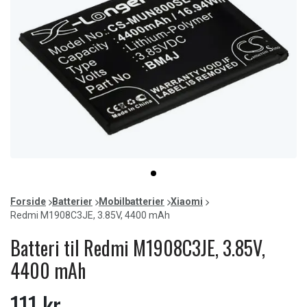
Item
item
1
0
of
Forside
Batterier
Mobilbatterier
Xiaomi
1
Redmi M1908C3JE, 3.85V, 4400 mAh
Batteri til Redmi M1908C3JE, 3.85V,
4400 mAh
111 kr.