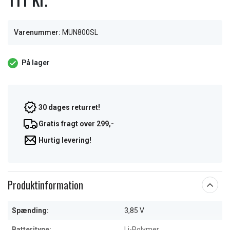
Varenummer:
MUN800SL
På lager
30 dages returret!
Gratis fragt over 299,-
Hurtig levering!
Produktinformation
Spænding:
3,85 V
Batteritype:
Li-Polymer