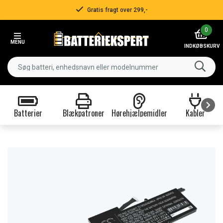
Gratis fragt over 299,-
Item
0
2
MENU
of
INDKØBSKURV
3
Batterier
Blækpatroner
Hørehjælpemidler
Kabler
Item
1
of
9