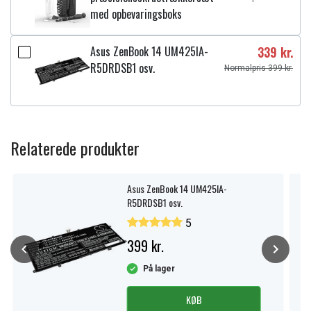
med opbevaringsboks
Asus ZenBook 14 UM425IA-
339 kr.
R5DRDSB1 osv.
Normalpris 399 kr.
Relaterede produkter
Asus ZenBook 14 UM425IA-
R5DRDSB1 osv.
5
399 kr.
På lager
KØB