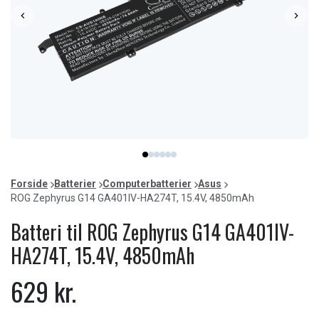
Item
item
item
item
item
item
item
1
0
1
2
3
4
5
of
Forside
Batterier
Computerbatterier
Asus
6
ROG Zephyrus G14 GA401IV-HA274T, 15.4V, 4850mAh
Batteri til ROG Zephyrus G14 GA401IV-
HA274T, 15.4V, 4850mAh
629 kr.