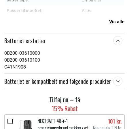
Batteritype:
Li-Polymer
Passer til mærket:
Asus
Kapacitet:
4850 mAh
Vis alle
Læs om betydningen af egenskaberne
Batteriet erstatter
0B200-03610000
0B200-03610100
C41N1908
Batteriet er kompatibelt med følgende produkter
Tilføj nu – få
15% Rabat
NEXTBATT 48-i-1
101 kr.
præcisionsskruetrækkersæt
Normalpris 119 kr.