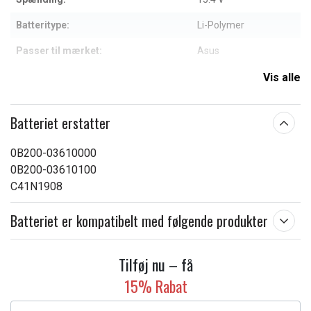
Batteritype:
Li-Polymer
Passer til mærket:
Asus
Kapacitet:
4850 mAh
Vis alle
Læs om betydningen af egenskaberne
Batteriet erstatter
0B200-03610000
0B200-03610100
C41N1908
Batteriet er kompatibelt med følgende produkter
Tilføj nu – få
15% Rabat