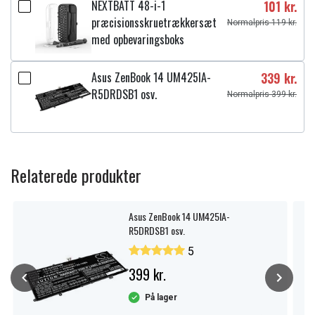
NEXTBATT 48-i-1
101 kr.
præcisionsskruetrækkersæt
Normalpris 119 kr.
med opbevaringsboks
Asus ZenBook 14 UM425IA-
339 kr.
R5DRDSB1 osv.
Normalpris 399 kr.
Relaterede produkter
Asus ZenBook 14 UM425IA-
R5DRDSB1 osv.
5
399 kr.
På lager