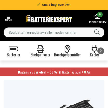
Gratis fragt over 299,-
Item
0
2
MENU
of
INDKØBSKURV
3
Batterier
Blækpatroner
Hørehjælpemidler
Kabler
Item
1
of
Dagens super-deal - 56%
🔋 Batterioplader + 8 AA
9