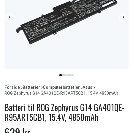
Item
item
item
item
item
item
item
1
0
1
2
3
4
5
of
Forside
Batterier
Computerbatterier
Asus
6
ROG Zephyrus G14 GA401QE-R95ART5CB1, 15.4V, 4850mAh
Batteri til ROG Zephyrus G14 GA401QE-
R95ART5CB1, 15.4V, 4850mAh
629 kr.