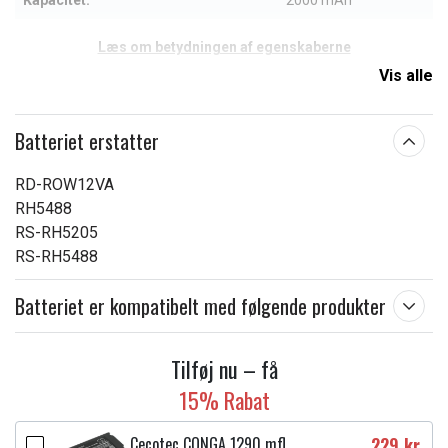
Kapacitet:
2000 mAh
Læs om betydningen af egenskaberne
Vis alle
Batteriet erstatter
RD-ROW12VA
RH5488
RS-RH5205
RS-RH5488
Batteriet er kompatibelt med følgende produkter
Tilføj nu – få
15% Rabat
Cecotec CONGA 1290 mfl.
229 kr.