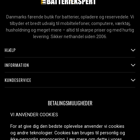
Danmarks førende butik for batterier, opladere og reservedele. Vi
tilbyder et bredt udvalg til mobiltelefoner, computere, værktøj,
husholdning og meget mere – altid til skarpe priser og med hurtig
levering. Sikker nethandel siden 2006.
HJÆLP
INFORMATION
KUNDESERVICE
BETALINGSMULIGHEDER
VI ANVENDER COOKIES
For at give dig den bedste oplevelse anvender vi cookies
LEVERINGSMULIGHEDER
og andre teknologier. Cookies kan bruges til personlig og
ikke-personlig annoncering. Læs mere om dette i vores