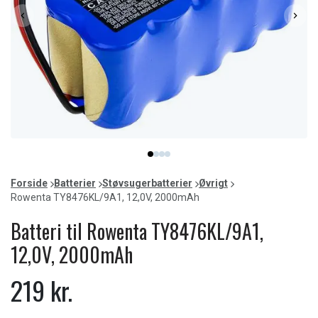
Item
item
item
item
item
1
0
1
2
3
of
Forside
Batterier
Støvsugerbatterier
Øvrigt
4
Rowenta TY8476KL/9A1, 12,0V, 2000mAh
Batteri til Rowenta TY8476KL/9A1,
12,0V, 2000mAh
219 kr.