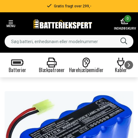
Gratis fragt over 299,-
Item
0
2
MENU
of
INDKØBSKURV
3
Batterier
Blækpatroner
Hørehjælpemidler
Kabler
Item
1
of
9