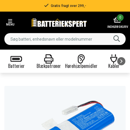
Gratis fragt over 299,-
Item
0
2
MENU
of
INDKØBSKURV
3
Batterier
Blækpatroner
Hørehjælpemidler
Kabler
Item
1
of
9