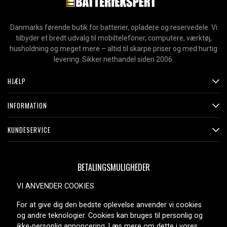
Danmarks førende butik for batterier, opladere og reservedele. Vi
tilbyder et bredt udvalg til mobiltelefoner, computere, værktøj,
husholdning og meget mere – altid til skarpe priser og med hurtig
levering. Sikker nethandel siden 2006.
HJÆLP
INFORMATION
KUNDESERVICE
BETALINGSMULIGHEDER
VI ANVENDER COOKIES
For at give dig den bedste oplevelse anvender vi cookies
LEVERINGSMULIGHEDER
og andre teknologier. Cookies kan bruges til personlig og
ikke-personlig annoncering. Læs mere om dette i vores