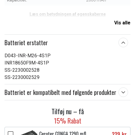
Kapacitet:
2600 mAh
Læs om betydningen af egenskaberne
Vis alle
Batteriet erstatter
D043-INR-M26-4S1P
INR18650F9M-4S1P
SS-2230002528
SS-2230002529
Batteriet er kompatibelt med følgende produkter
Tilføj nu – få
15% Rabat
Cecotec CONGA 1290 mfl.
229 kr.