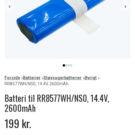
Item
item
item
item
item
1
0
1
2
3
of
Forside
Batterier
Støvsugerbatterier
Øvrigt
4
RR8577WH/NS0, 14.4V, 2600mAh
Batteri til RR8577WH/NS0, 14.4V,
2600mAh
199 kr.