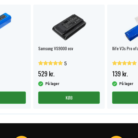
Samsung VS9000 osv
Ilife V3s Pro of
5
529 kr.
139 kr.
På lager
På lager
KØB