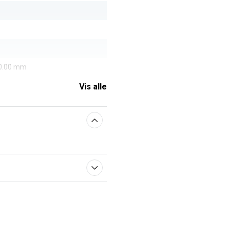
40.00 mm
Vis alle
aberne