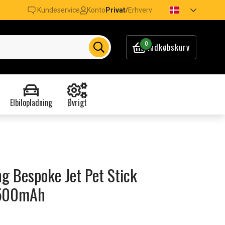
Kundeservice
Konto
Privat
Erhverv
/
0
Indkøbskurv
Elbilopladning
Øvrigt
ng Bespoke Jet Pet Stick
2500mAh