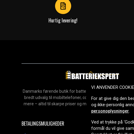
Hurtig levering!
VI ANVENDER COOKI
Danmarks førende butik for batterier, opladere og reservedel
bredt udvalg til mobiltelefoner, computere, værktøj, hush
For at give dig den be
mere – altid til skarpe priser og med hurtig levering. Sikke
og ikke-personlig an
2006.
personoplysninger
.
Ved at trykke på 'Godk
BETALINGSMULIGHEDER
formål du vil give sa