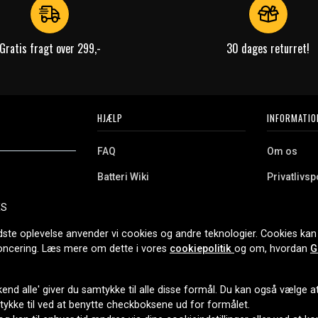
Gratis fragt over 299,-
30 dages returret!
HJÆLP
INFORMATIO
FAQ
Om os
Batteri Wiki
Privatlivspo
Retur
Købsvilkår
ES
e. Vi tilbyder et
Erhvervskunde
Cookies
oldning og meget
dste oplevelse anvender vi cookies og andre teknologier. Cookies kan 
r nethandel siden
noncering. Læs mere om dette i vores
cookiepolitik
og om, hvordan
G
end alle' giver du samtykke til alle disse formål. Du kan også vælge at 
LEVERINGSMULIGHEDER
mtykke til ved at benytte checkboksene ud for formålet.