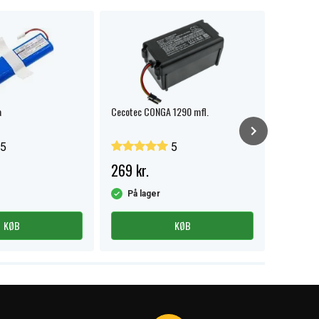
a
Cecotec CONGA 1290 mfl.
Viomi S9 
5
5
269 kr.
249 kr
På lager
På la
KØB
KØB