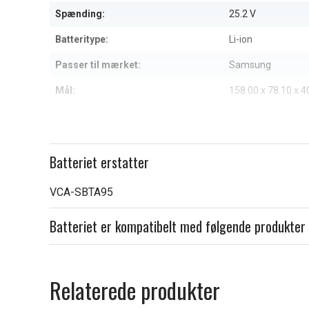
7
Spænding:
25.2 V
Batteritype:
Li-ion
Passer til mærket:
Samsung
Mål:
158.00 x 78.10 x 
Kapacitet:
2500 mAh
Læs om betydningen af egensk
Batteriet erstatter
VCA-SBTA95
Batteriet er kompatibelt med følgende produkter
Relaterede produkter