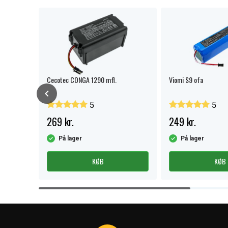
Cecotec CONGA 1290 mfl.
Viomi S9 ofa
5
5
269 kr.
249 kr.
På lager
På lager
KØB
KØB
Item
1
of
4