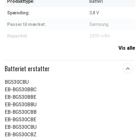
Produkttype:
Batteri
Spænding:
3,8 V
Passer til mærket:
Samsung
Kapacitet:
2400 mAh
Vis alle
Læs om betydningen af egenskaberne
Batteriet erstatter
BG530CBU
EB-BG530BBC
EB-BG530BBE
EB-BG530BBU
EB-BG530CBB
EB-BG530CBE
EB-BG530CBU
EB-BG530CBZ