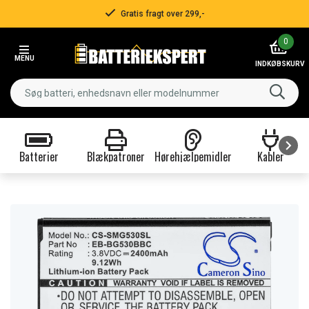
Gratis fragt over 299,-
Item
0
2
MENU
of
INDKØBSKURV
3
Batterier
Blækpatroner
Hørehjælpemidler
Kabler
Item
1
of
9