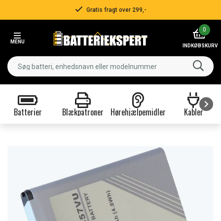
Gratis fragt over 299,-
Item
0
2
MENU
of
INDKØBSKURV
3
Batterier
Blækpatroner
Hørehjælpemidler
Kabler
Item
1
of
9