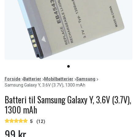
Item
item
1
0
of
Forside
Batterier
Mobilbatterier
Samsung
1
Samsung Galaxy Y, 3.6V (3.7V), 1300 mAh
Batteri til Samsung Galaxy Y, 3.6V (3.7V),
1300 mAh
5
(12)
99 kr.