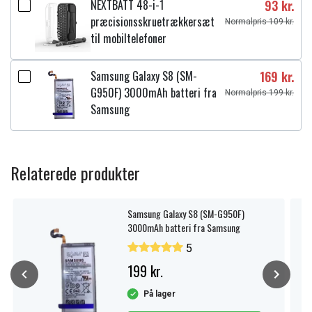
NEXTBATT 48-i-1
93 kr.
præcisionsskruetrækkersæt
Normalpris 109 kr.
til mobiltelefoner
Samsung Galaxy S8 (SM-
169 kr.
G950F) 3000mAh batteri fra
Normalpris 199 kr.
Samsung
Relaterede produkter
Samsung Galaxy S8 (SM-G950F)
3000mAh batteri fra Samsung
5
199 kr.
På lager