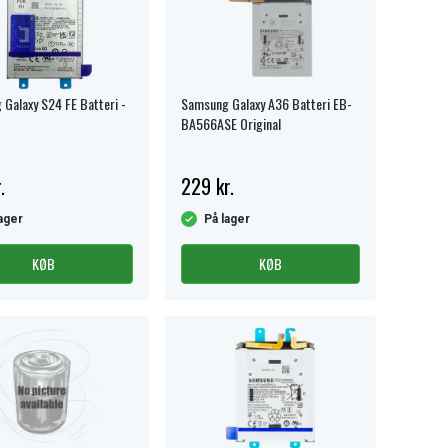
Galaxy S24 FE Batteri -
Samsung Galaxy A36 Batteri EB-
BA566ASE Original
.
229 kr.
ager
På lager
KØB
KØB