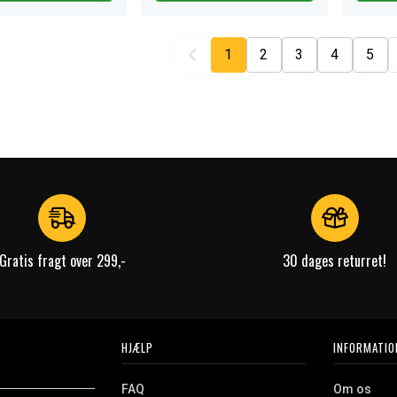
1
2
3
4
5
Gratis fragt over 299,-
30 dages returret!
HJÆLP
INFORMATIO
FAQ
Om os