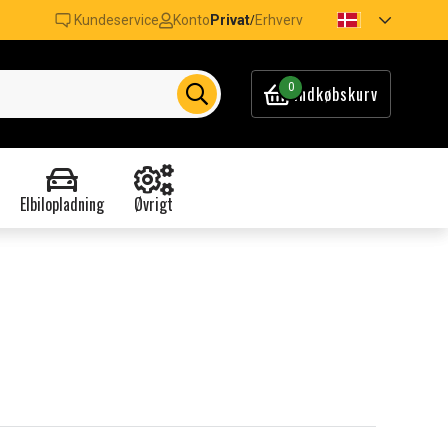
Kundeservice
Konto
Privat
Erhverv
/
0
Indkøbskurv
Elbilopladning
Øvrigt