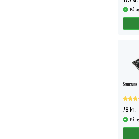
På la
Samsung G
79 kr.
På la