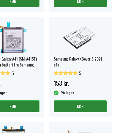
KØB
KØB
 Galaxy A41 (SM-A415F)
Samsung Galaxy XCover 5 2021
 batteri fra Samsung
ofa
5
5
.
153 kr.
ager
På lager
KØB
KØB