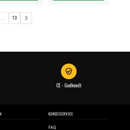
…
13
CE - Godkendt
N
KUNDESERVICE
FAQ