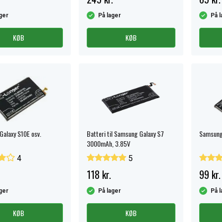
ger
På lager
På l
KØB
KØB
alaxy S10E osv.
Batteri til Samsung Galaxy S7
Samsung 
3000mAh, 3.85V
4
5
118 kr.
99 kr.
ger
På lager
På l
KØB
KØB