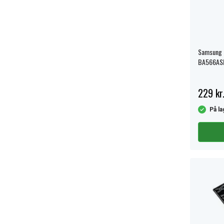
Samsung G
BA566ASE
229 kr
På la