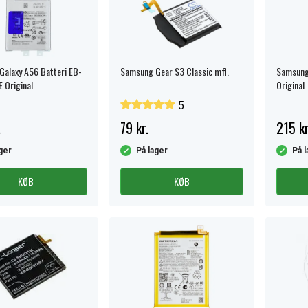
alaxy A56 Batteri EB-
Samsung Gear S3 Classic mfl.
Samsung 
 Original
Original
5
.
79 kr.
215 kr
ger
På lager
På l
KØB
KØB