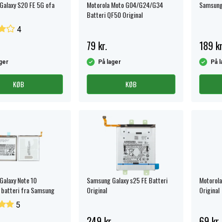
alaxy S20 FE 5G ofa
Motorola Moto G04/G24/G34
Samsung 
Batteri QF50 Original
4
79 kr.
189 kr
ger
På lager
På l
KØB
KØB
alaxy Note 10
Samsung Galaxy s25 FE Batteri
Motorola
batteri fra Samsung
Original
Original
5
249 kr.
69 kr.