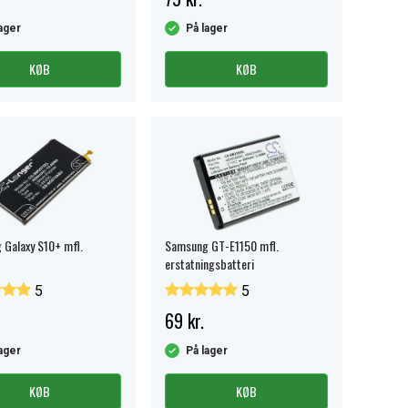
ager
På lager
KØB
KØB
Galaxy S10+ mfl.
Samsung GT-E1150 mfl.
erstatningsbatteri
5
5
69 kr.
ager
På lager
KØB
KØB