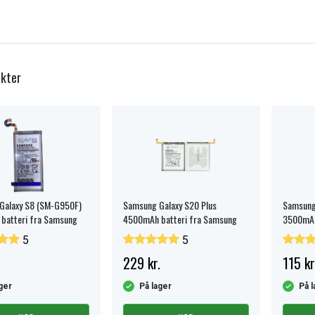
kter
Galaxy S8 (SM-G950F)
Samsung Galaxy S20 Plus
Samsung 
batteri fra Samsung
4500mAh batteri fra Samsung
3500mAh
5
5
229 kr.
115 kr
ger
På lager
På l