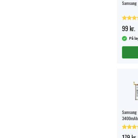
Samsung G
99 kr.
På la
Samsung G
3400mAh 
179 kr.