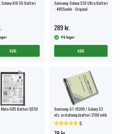
Galaxy A16 5G Batteri
Samsung Galaxy S26 Ultra Batteri
- 4855mAh - Original
.
289 kr.
ager
På lager
KØB
KØB
 Moto G85 Batteri QE50
Samsung GT-I9300 / Galaxy S3
etc. erstatningsbatteri 2100 mAh
5
79 kr.