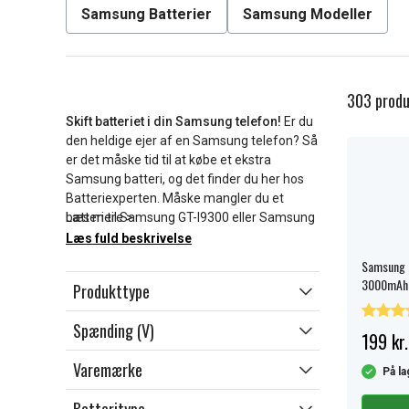
Samsung Batterier
Samsung Modeller
303 produ
Skift batteriet i din Samsung telefon!
Er du
den heldige ejer af en Samsung telefon? Så
er det måske tid til at købe et ekstra
Samsung batteri, og det finder du her hos
Batteriexperten. Måske mangler du et
batteri til Samsung GT-I9300 eller Samsung
Læs mere >
Galaxy S3? Glem ikke at læse batteriets
Læs fuld beskrivelse
produktbeskrivelse – det samme Samsung
Samsung 
batteri, som passer til en Galaxy, kan også
3000mAh 
Produkttype
passe til en Samsung SGH og være
kompatibelt med flere andre forskellige
Spænding (V)
Samsung telefoner.
199 kr.
Varemærke
Hvilket Samsung batteri skal du vælge?
På la
Her hos Batteriexperten er der mange