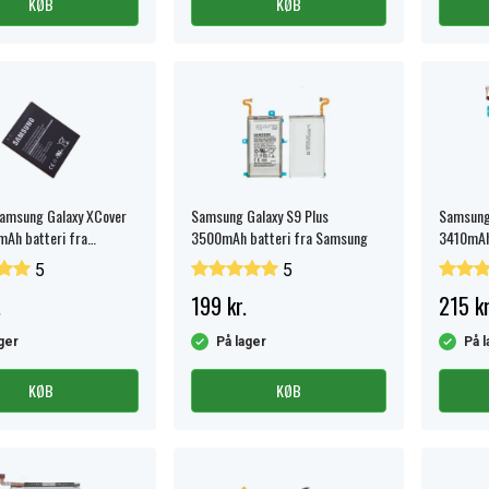
KØB
KØB
Samsung Galaxy XCover
Samsung Galaxy S9 Plus
Samsung
Ah batteri fra
3500mAh batteri fra Samsung
3410mAh
5
5
.
199 kr.
215 kr
ger
På lager
På l
KØB
KØB