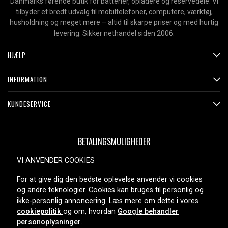
Danmarks førende butik for batterier, opladere og reservedele. Vi
tilbyder et bredt udvalg til mobiltelefoner, computere, værktøj,
husholdning og meget mere – altid til skarpe priser og med hurtig
levering. Sikker nethandel siden 2006.
HJÆLP
INFORMATION
KUNDESERVICE
BETALINGSMULIGHEDER
VI ANVENDER COOKIES
For at give dig den bedste oplevelse anvender vi cookies
LEVERINGSMULIGHEDER
og andre teknologier. Cookies kan bruges til personlig og
ikke-personlig annoncering. Læs mere om dette i vores
cookiepolitik
og om, hvordan
Google behandler
personoplysninger
.