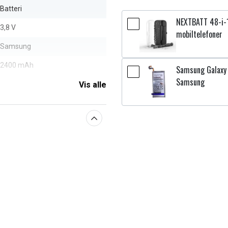
Batteri
NEXTBATT 48-i-1
3,8 V
mobiltelefoner
Samsung
2400 mAh
Samsung Galaxy
Samsung
Vis alle
aberne