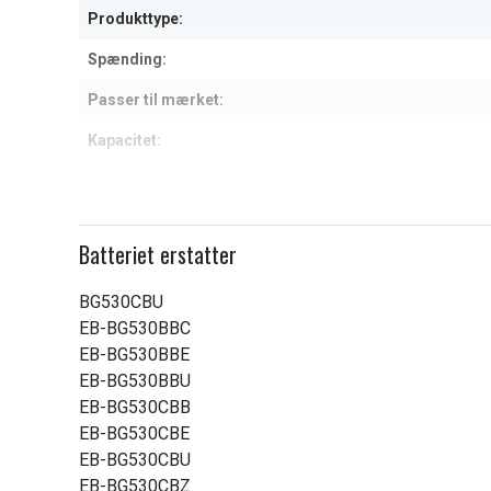
Produkttype:
Spænding:
Passer til mærket:
Kapacitet:
Læs om betydningen af egensk
Batteriet erstatter
BG530CBU
EB-BG530BBC
EB-BG530BBE
EB-BG530BBU
EB-BG530CBB
EB-BG530CBE
EB-BG530CBU
EB-BG530CBZ