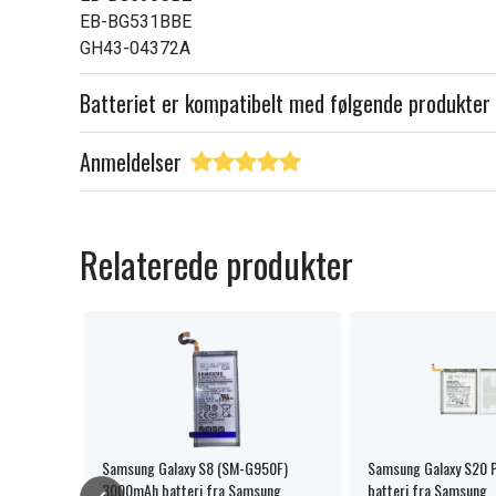
EB-BG531BBE
GH43-04372A
Batteriet er kompatibelt med følgende produkter
Anmeldelser
Relaterede produkter
eri
Samsung Galaxy S8 (SM-G950F)
Samsung Galaxy S20 
3000mAh batteri fra Samsung
batteri fra Samsung