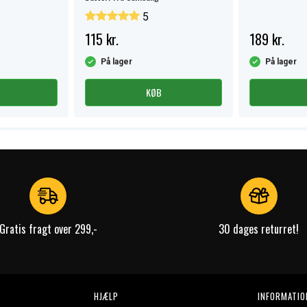
5
115 kr.
189 kr.
På lager
På lager
KØB
Gratis fragt over 299,-
30 dages returret!
HJÆLP
INFORMATIO