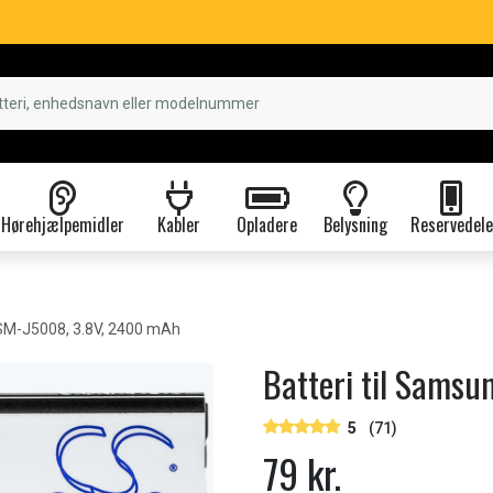
Hørehjælpemidler
Kabler
Opladere
Belysning
Reservedele
M-J5008, 3.8V, 2400 mAh
Batteri til Sams
5
(71)
79 kr.