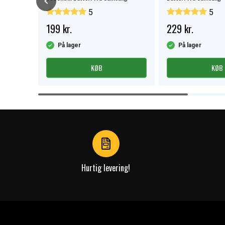
5
5
199 kr.
229 kr.
På lager
På lager
KØB
KØB
Item
1
of
4
Hurtig levering!