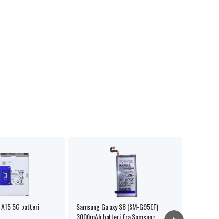
 A15 5G batteri
Samsung Galaxy S8 (SM-G950F)
Samsung 
3000mAh batteri fra Samsung
batteri f