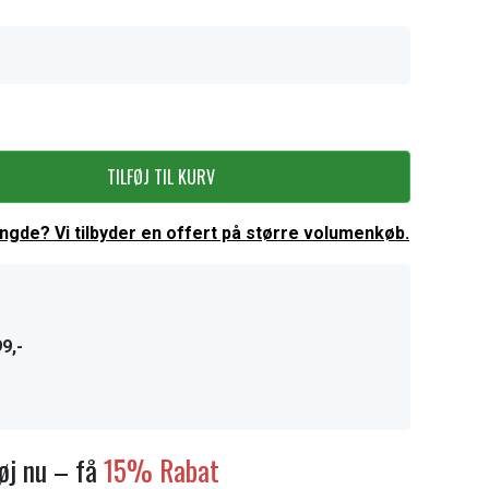
TILFØJ TIL KURV
ængde? Vi tilbyder en offert på større volumenkøb.
9,-
føj nu – få
15% Rabat