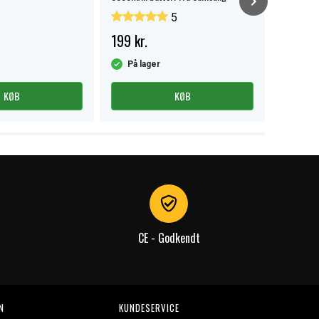
5
199 kr.
229 kr
På lager
På la
KØB
KØB
CE - Godkendt
N
KUNDESERVICE