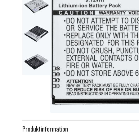
Item
1
Produktinformation
of
4