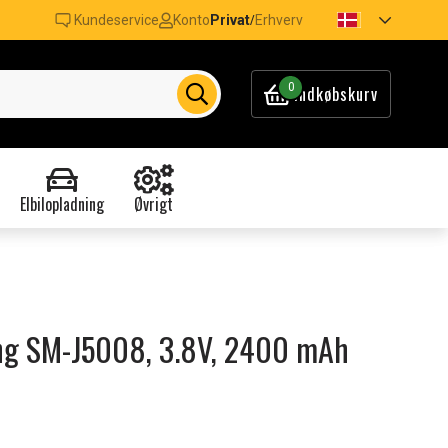
Kundeservice
Konto
Privat
Erhverv
/
0
Indkøbskurv
Elbilopladning
Øvrigt
ung SM-J5008, 3.8V, 2400 mAh