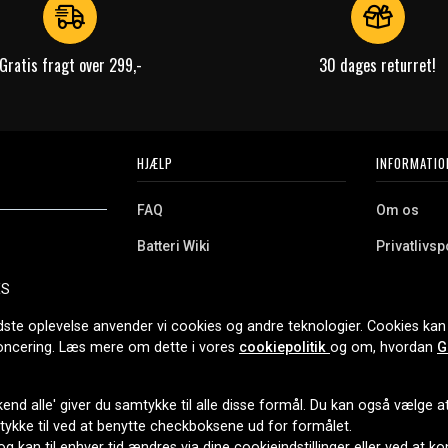
Gratis fragt over 299,-
30 dages returret!
HJÆLP
INFORMATIO
FAQ
Om os
Batteri Wiki
Privatlivspo
Retur
Købsvilkår
ES
e. Vi tilbyder et
Erhvervskunde
Cookies
oldning og meget
dste oplevelse anvender vi cookies og andre teknologier. Cookies kan 
r nethandel siden
noncering. Læs mere om dette i vores
cookiepolitik
og om, hvordan
G
end alle' giver du samtykke til alle disse formål. Du kan også vælge at 
LEVERINGSMULIGHEDER
mtykke til ved at benytte checkboksene ud for formålet.
 og kan til enhver tid ændres via dine cookieindstillinger eller ved at k