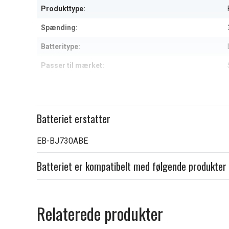
Produkttype:
Spænding:
Batteritype:
Passer til mærket:
Kapacitet:
Læs om betydningen af egensk
Batteriet erstatter
EB-BJ730ABE
Batteriet er kompatibelt med følgende produkter
Relaterede produkter