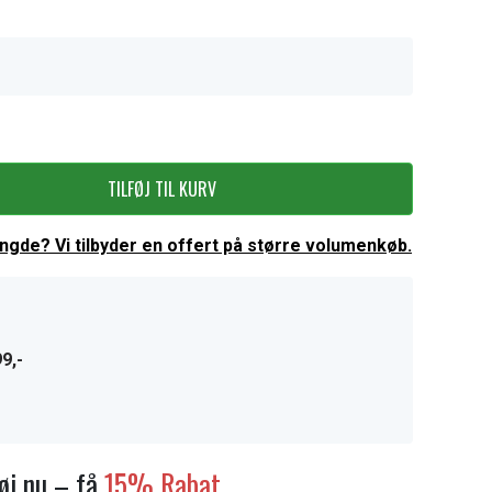
TILFØJ TIL KURV
ængde? Vi tilbyder en offert på større volumenkøb.
9,-
føj nu – få
15% Rabat