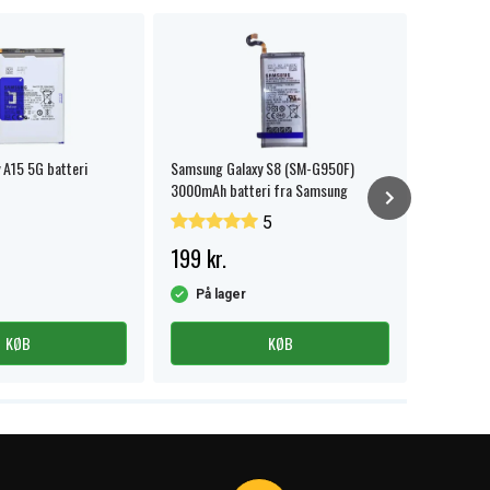
 A15 5G batteri
Samsung Galaxy S8 (SM-G950F)
Samsung 
3000mAh batteri fra Samsung
batteri f
5
199 kr.
229 kr
På lager
På la
KØB
KØB