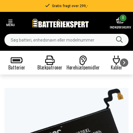
Gratis fragt over 299,-
Item
0
2
MENU
of
INDKØBSKURV
3
Batterier
Blækpatroner
Hørehjælpemidler
Kabler
Item
1
of
9