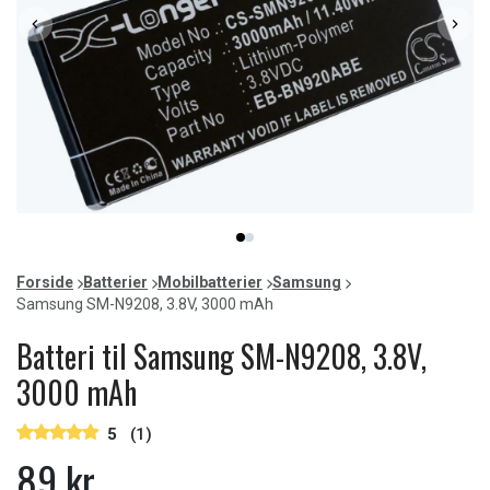
Item
item
item
1
0
1
of
Forside
Batterier
Mobilbatterier
Samsung
2
Samsung SM-N9208, 3.8V, 3000 mAh
Batteri til Samsung SM-N9208, 3.8V,
3000 mAh
5
(1)
89 kr.