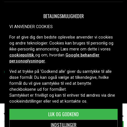
BETALINGSMULIGHEDER
VI ANVENDER COOKIES
For at give dig den bedste oplevelse anvender vi cookies
LEVERINGSMULIGHEDER
og andre teknologier. Cookies kan bruges til personlig og
ikke-personlig annoncering. Læs mere om dette i vores
cookiepolitik
og om, hvordan
Google behandler
personoplysninger
.
Ved at trykke på 'Godkend alle' giver du samtykke til alle
disse formål. Du kan også vælge at tilkendegive, hvilke
formål du vil give samtykke til ved at benytte
Copyright © 2026, Spares Nordic AB
checkboksene ud for formålet.
Samtykket er frivilligt og kan til enhver tid ændres via dine
cookieindstillinger eller ved at kontakte os.
199 kr.
Samsung SM-P605V, 3.8V, 6600 mAh
LUK OG GODKEND
INDSTILLINGER
TILFØJ TIL KURV