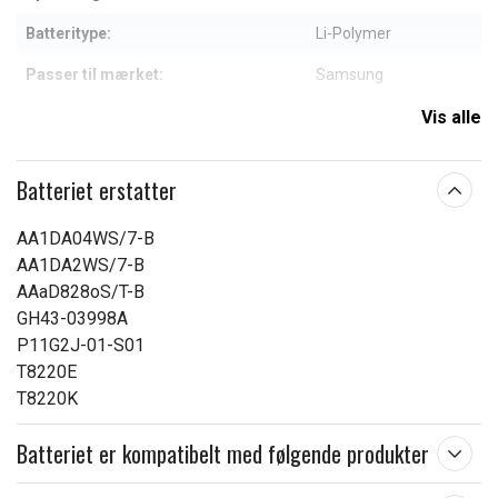
Batteritype:
Li-Polymer
Passer til mærket:
Samsung
Kapacitet:
6600 mAh
Vis alle
Læs om betydningen af egenskaberne
Batteriet erstatter
AA1DA04WS/7-B
AA1DA2WS/7-B
AAaD828oS/T-B
GH43-03998A
P11G2J-01-S01
T8220E
T8220K
Batteriet er kompatibelt med følgende produkter