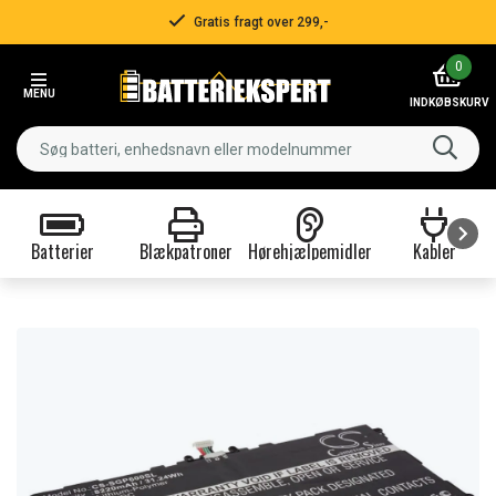
Gratis fragt over 299,-
Item
0
2
MENU
of
INDKØBSKURV
3
Batterier
Blækpatroner
Hørehjælpemidler
Kabler
Item
1
of
9