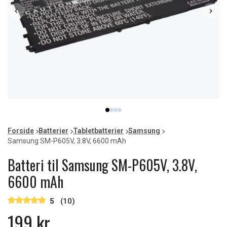
Item
item
item
item
item
1
0
1
2
3
of
Forside
Batterier
Tabletbatterier
Samsung
4
Samsung SM-P605V, 3.8V, 6600 mAh
Batteri til Samsung SM-P605V, 3.8V,
6600 mAh
5
(10)
199 kr.