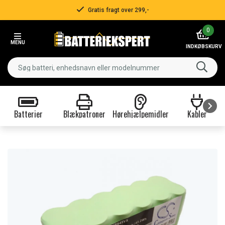
Gratis fragt over 299,-
Item
0
2
MENU
of
INDKØBSKURV
3
Batterier
Blækpatroner
Hørehjælpemidler
Kabler
Item
1
of
9