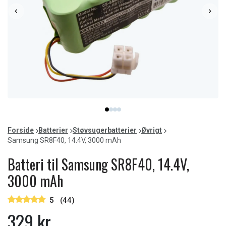
Item
item
item
item
item
1
0
1
2
3
of
Forside
Batterier
Støvsugerbatterier
Øvrigt
4
Samsung SR8F40, 14.4V, 3000 mAh
Batteri til Samsung SR8F40, 14.4V,
3000 mAh
5
(44)
329 kr.