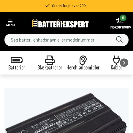
Gratis fragt over 299,-
Item
0
2
MENU
of
INDKØBSKURV
3
Batterier
Blækpatroner
Hørehjælpemidler
Kabler
Item
1
of
9