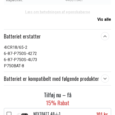
Kapacitet:
4400 mAh
Læs om betydningen af egenskaberne
Vis alle
Batteriet erstatter
4ICR18/65-2
6-87-P750S-4272
6-87-P750S-4U73
P750BAT-8
Batteriet er kompatibelt med følgende produkter
Tilføj nu – få
15% Rabat
NEXTBATT 48-i-1
101 kr.