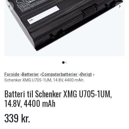
Item
item
item
1
0
1
of
Forside
Batterier
Computerbatterier
Øvrigt
2
Schenker XMG U705-1UM, 14.8V, 4400 mAh
Batteri til Schenker XMG U705-1UM,
14.8V, 4400 mAh
339 kr.