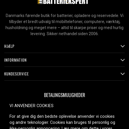
Danmarks førende butik for batterier, opladere og reservedele. Vi
tilbyder et bredt udvalg til mobiltelefoner, computere, værktøj,
husholdning og meget mere – altid til skarpe priser og med hurtig
levering. Sikker nethandel siden 2006.
HJÆLP
INFORMATION
KUNDESERVICE
BETALINGSMULIGHEDER
VI ANVENDER COOKIES
For at give dig den bedste oplevelse anvender vi cookies
LEVERINGSMULIGHEDER
og andre teknologier. Cookies kan bruges til personlig og
ikke-personlig annoncering. Læs mere om dette i vores