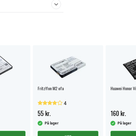
Fritz!fon M2 ofa
Huawei Honor V
4
55 kr.
160 kr.
På lager
På lager