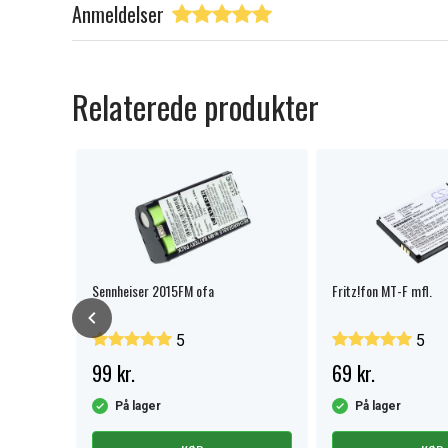
Anmeldelser
Relaterede produkter
fa
Sennheiser 2015FM ofa
Fritz!fon MT-F mfl.
5
5
99 kr.
69 kr.
På lager
På lager