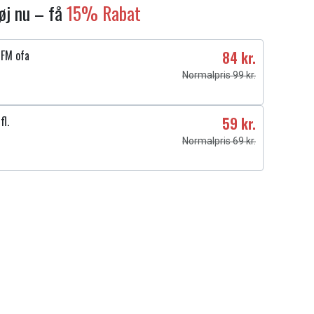
føj nu – få
15% Rabat
5FM ofa
84 kr.
Normalpris 99 kr.
fl.
59 kr.
Normalpris 69 kr.