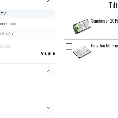
Til
,7 V
Sennheiser 201
ennheiser
50 mAh
Fritz!fon MT-F m
aberne
Vis alle