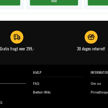
KØB
Gratis fragt over 299,-
30 dages returret!
HJÆLP
INFORMATIO
FAQ
Om os
Batteri Wiki
Privatlivspo
Retur
Købsvilkår
ES
e. Vi tilbyder et