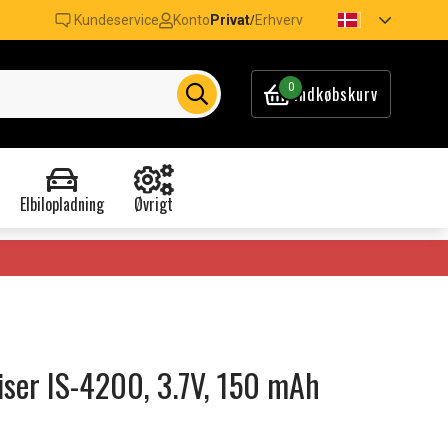
Kundeservice
Konto
Privat
Erhverv
/
0
Indkøbskurv
Elbilopladning
Øvrigt
eiser IS-4200, 3.7V, 150 mAh