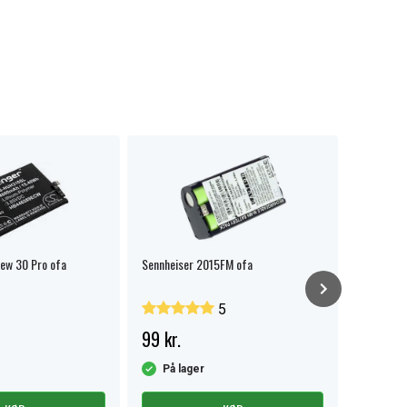
iew 30 Pro ofa
Sennheiser 2015FM ofa
Fritz!fon
5
99 kr.
69 kr.
På lager
På la