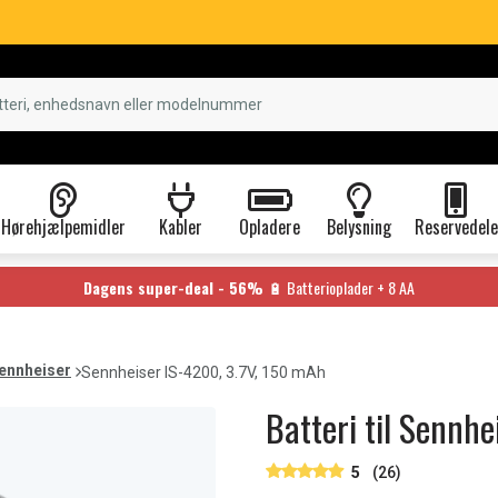
Hørehjælpemidler
Kabler
Opladere
Belysning
Reservedele
Dagens super-deal - 56%
🔋 Batterioplader + 8 AA
ennheiser
Sennheiser IS-4200, 3.7V, 150 mAh
Batteri til Sennh
5
(26)