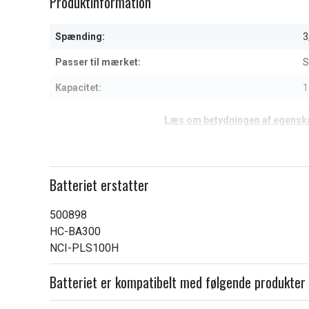
Produktinformation
of
4
Spænding:
3
Passer til mærket:
S
Kapacitet:
1
Læs om betydningen af egensk
Batteriet erstatter
500898
HC-BA300
NCI-PLS100H
Batteriet er kompatibelt med følgende produkter