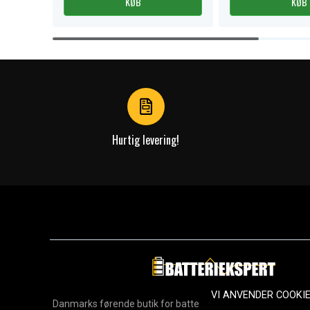
KØB
KØB
Item
1
of
4
Hurtig levering!
VI ANVENDER COOKI
Danmarks førende butik for batterier, opladere og reservedel