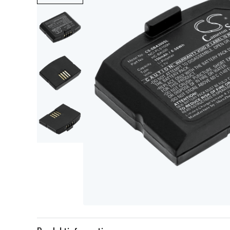
Item
1