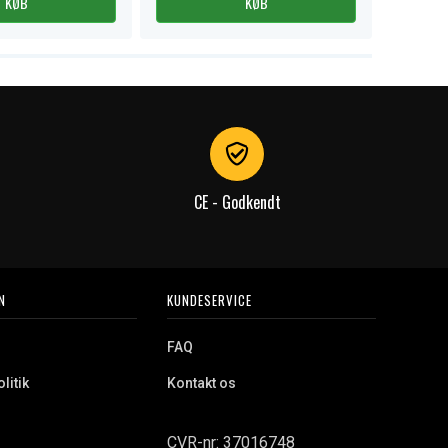
KØB
KØB
CE - Godkendt
N
KUNDESERVICE
FAQ
litik
Kontakt os
CVR-nr: 37016748