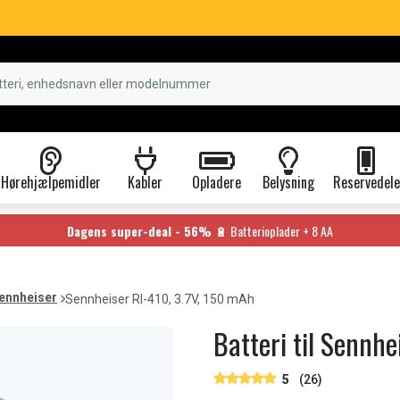
Hørehjælpemidler
Kabler
Opladere
Belysning
Reservedele
Dagens super-deal - 56%
🔋 Batterioplader + 8 AA
ennheiser
Sennheiser RI-410, 3.7V, 150 mAh
Batteri til Sennh
5
(26)