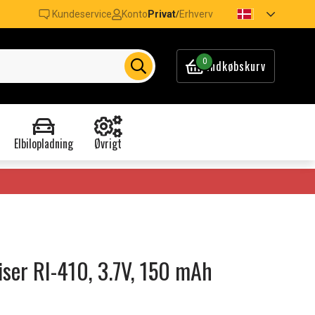
Kundeservice
Konto
Privat
Erhverv
/
0
Indkøbskurv
Elbilopladning
Øvrigt
eiser RI-410, 3.7V, 150 mAh