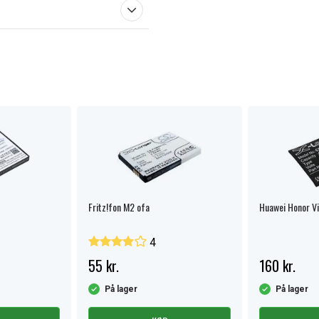
Fritz!fon M2 ofa
Huawei Honor V
4
55 kr.
160 kr.
På lager
På lager