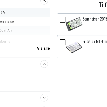
Til
,7 V
Sennheiser 201
ennheiser
50 mAh
Fritz!fon MT-F m
aberne
Vis alle