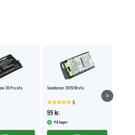
iew 30 Pro ofa
Sennheiser 2015FM ofa
Fritz!fon
5
99 kr.
69 kr.
På lager
På la