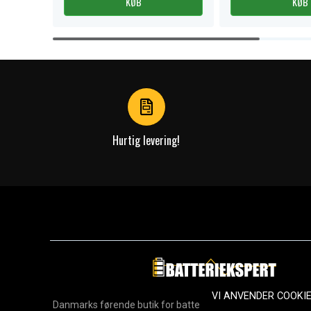
KØB
KØB
Item
1
of
4
Hurtig levering!
VI ANVENDER COOKI
Danmarks førende butik for batterier, opladere og reservedel