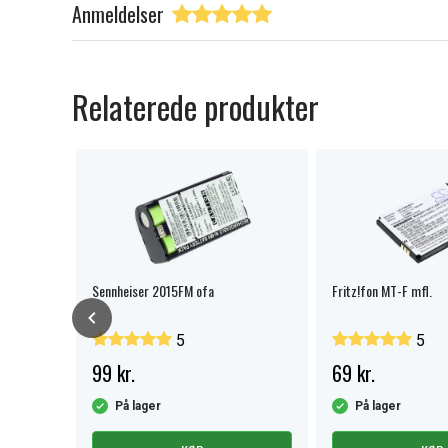
Anmeldelser
Relaterede produkter
fa
Sennheiser 2015FM ofa
Fritz!fon MT-F mfl.
5
5
99 kr.
69 kr.
På lager
På lager