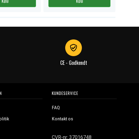
KØB
KØB
CE - Godkendt
N
KUNDESERVICE
FAQ
litik
Kontakt os
CVR-nr: 37016748