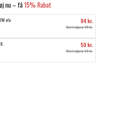
føj nu – få
15% Rabat
5FM ofa
84 kr.
Normalpris 99 kr.
fl.
59 kr.
Normalpris 69 kr.