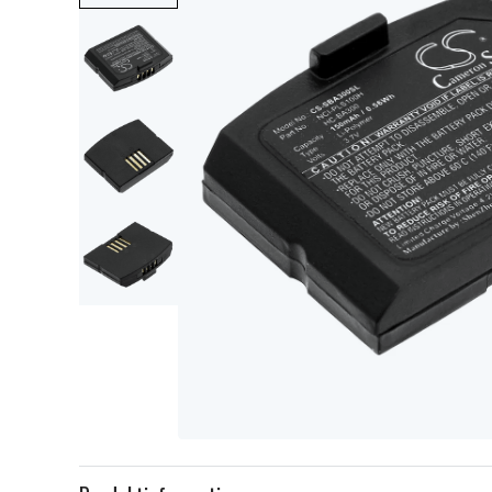
Item
1