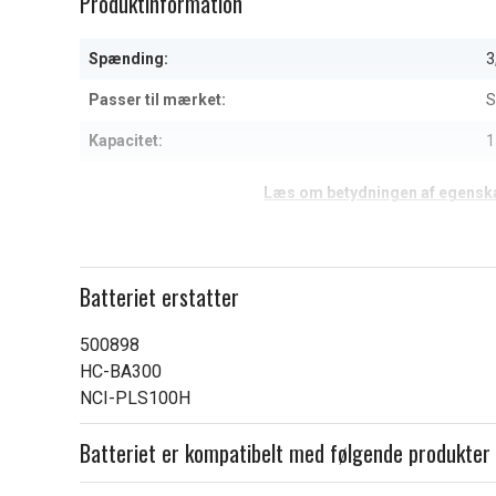
Produktinformation
of
4
Spænding:
3
Passer til mærket:
S
Kapacitet:
1
Læs om betydningen af egensk
Batteriet erstatter
500898
HC-BA300
NCI-PLS100H
Batteriet er kompatibelt med følgende produkter