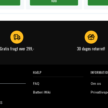
KØB
Gratis fragt over 299,-
30 dages returret!
HJÆLP
INFORMATIO
FAQ
Om os
Batteri Wiki
Privatlivspo
Retur
Købsvilkår
ES
e. Vi tilbyder et