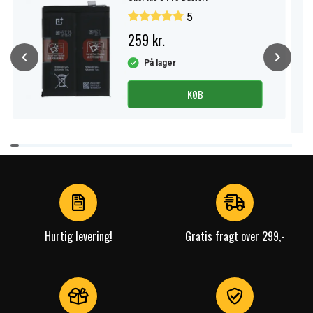
5
259 kr.
På lager
KØB
Item
1
of
4
Hurtig levering!
Gratis fragt over 299,-