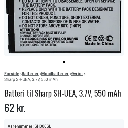
Item
item
1
0
of
Forside
Batterier
Mobilbatterier
Øvrigt
1
Sharp SH-UEA, 3.7V, 550 mAh
Batteri til Sharp SH-UEA, 3.7V, 550 mAh
62 kr.
Varenummer:
SH006SL