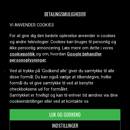
BETALINGSMULIGHEDER
VI ANVENDER COOKIES
For at give dig den bedste oplevelse anvender vi cookies
LEVERINGSMULIGHEDER
og andre teknologier. Cookies kan bruges til personlig og
ikke-personlig annoncering. Læs mere om dette i vores
cookiepolitik
og om, hvordan
Google behandler
personoplysninger
.
Ved at trykke på 'Godkend alle' giver du samtykke til alle
disse formål. Du kan også vælge at tilkendegive, hvilke
formål du vil give samtykke til ved at benytte
Copyright © 2026, Spares Nordic AB
checkboksene ud for formålet.
Samtykket er frivilligt og kan til enhver tid ændres via dine
cookieindstillinger eller ved at kontakte os.
LUK OG GODKEND
INDSTILLINGER