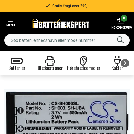
Gratis fragt over 299,-
Item
0
2
MENU
of
INDKØBSKURV
3
Batterier
Blækpatroner
Hørehjælpemidler
Kabler
Item
1
of
9